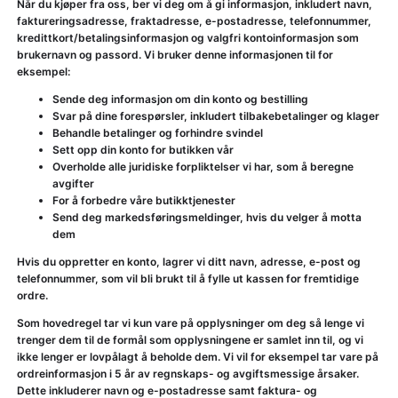
Når du kjøper fra oss, ber vi deg om å gi informasjon, inkludert navn,
faktureringsadresse, fraktadresse, e-postadresse, telefonnummer,
kredittkort/betalingsinformasjon og valgfri kontoinformasjon som
brukernavn og passord. Vi bruker denne informasjonen til for
eksempel:
Sende deg informasjon om din konto og bestilling
Svar på dine forespørsler, inkludert tilbakebetalinger og klager
Behandle betalinger og forhindre svindel
Sett opp din konto for butikken vår
Overholde alle juridiske forpliktelser vi har, som å beregne
avgifter
For å forbedre våre butikktjenester
Send deg markedsføringsmeldinger, hvis du velger å motta
dem
Hvis du oppretter en konto, lagrer vi ditt navn, adresse, e-post og
telefonnummer, som vil bli brukt til å fylle ut kassen for fremtidige
ordre.
Som hovedregel tar vi kun vare på opplysninger om deg så lenge vi
trenger dem til de formål som opplysningene er samlet inn til, og vi
ikke lenger er lovpålagt å beholde dem. Vi vil for eksempel tar vare på
ordreinformasjon i 5 år av regnskaps- og avgiftsmessige årsaker.
Dette inkluderer navn og e-postadresse samt faktura- og