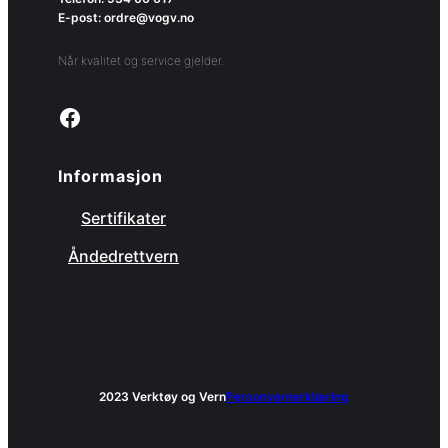
E-post: ordre@vogv.no
Når kvalitet og service gjelder.
Link to facebook page
Informasjon
Sertifikater
Åndedrettvern
2023 Verktøy og Vern
Personvernerklæring