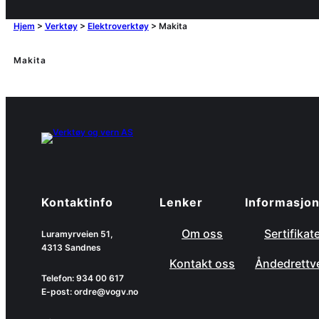
Hjem
>
Verktøy
>
Elektroverktøy
>
Makita
Makita
Kontaktinfo
Lenker
Informasjo
Om oss
Sertifikat
Luramyrveien 51,
4313 Sandnes
Kontakt oss
Åndedrettv
Telefon: 934 00 617
E-post: ordre@vogv.no