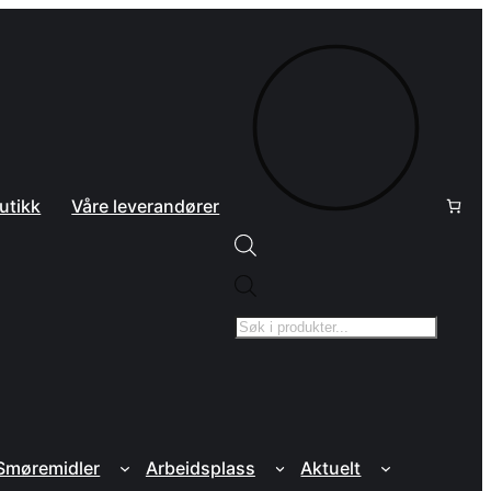
utikk
Våre leverandører
Products
search
 Smøremidler
Arbeidsplass
Aktuelt