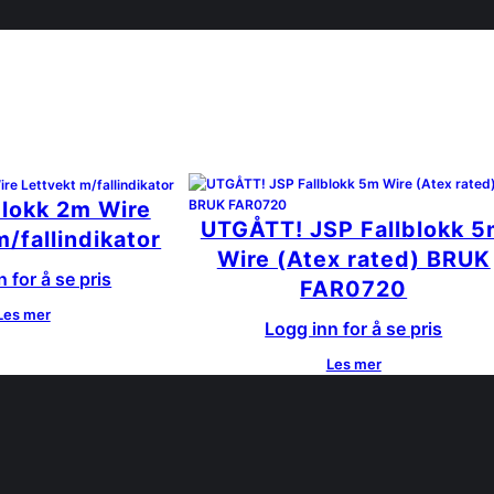
blokk 2m Wire
UTGÅTT! JSP Fallblokk 
/fallindikator
Wire (Atex rated) BRUK
 for å se pris
FAR0720
Les mer
Logg inn for å se pris
Les mer