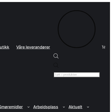
utikk
Våre leverandører
Products
search
 Smøremidler
Arbeidsplass
Aktuelt