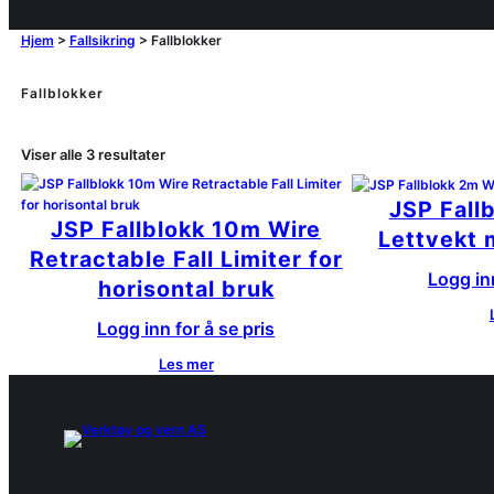
Hjem
>
Fallsikring
>
Fallblokker
Fallblokker
Viser alle 3 resultater
JSP Fall
JSP Fallblokk 10m Wire
Lettvekt m
Retractable Fall Limiter for
Logg inn
horisontal bruk
Logg inn for å se pris
Les mer