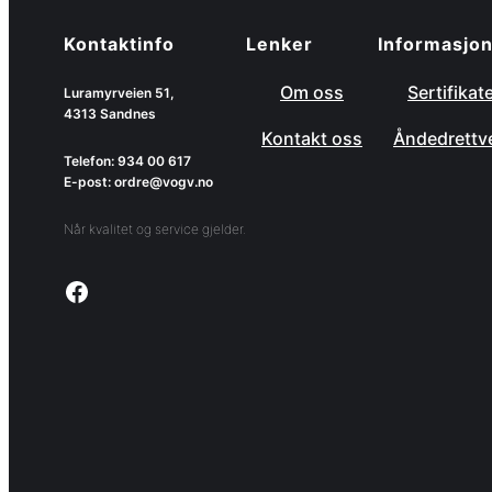
Kontaktinfo
Lenker
Informasjo
Om oss
Sertifikat
Luramyrveien 51,
4313 Sandnes
Kontakt oss
Åndedrettv
Telefon: 934 00 617
E-post: ordre@vogv.no
Når kvalitet og service gjelder.
Link to facebook page