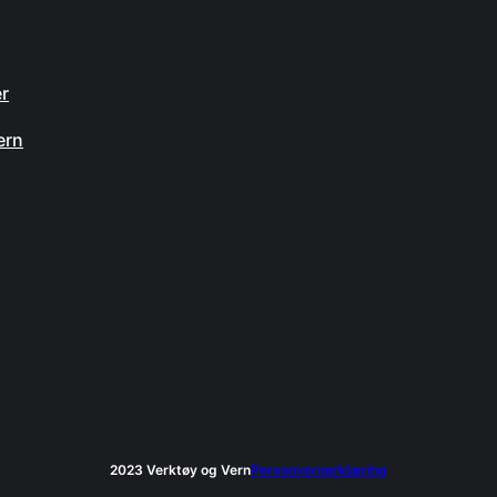
n
er
ern
2023 Verktøy og Vern
Personvernerklæring