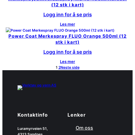
(12 stk i kart)
Logg inn for å se pris
Les mer
Power Coat Merkespray FLUO Orange 500ml (12
stk i kart)
Logg inn for å se pris
Les mer
1
2
Neste side
Kontaktinfo
Lenker
Om oss
Luramyrveien 51,
4313 Sandnes