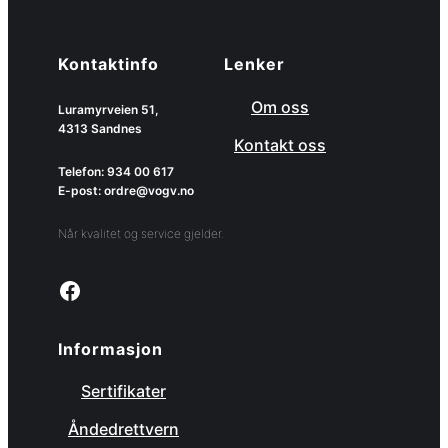
Kontaktinfo
Lenker
Om oss
Luramyrveien 51,
4313 Sandnes
Kontakt oss
Telefon: 934 00 617
E-post: ordre@vogv.no
Når kvalitet og service gjelder.
Link to facebook page
Informasjon
Sertifikater
Åndedrettvern