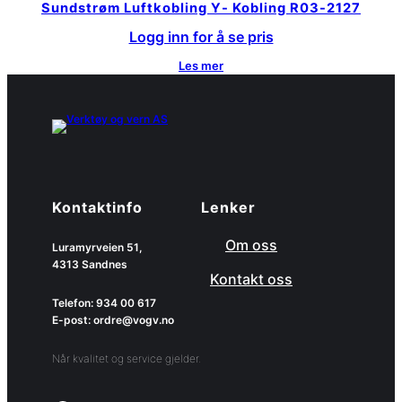
Sundstrøm Luftkobling Y- Kobling R03-2127
Logg inn for å se pris
Les mer
Kontaktinfo
Lenker
Om oss
Luramyrveien 51,
4313 Sandnes
Kontakt oss
Telefon: 934 00 617
E-post: ordre@vogv.no
Når kvalitet og service gjelder.