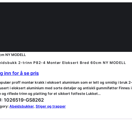
60cm NY MODELL
eidsbukk 2-trinn P82-4 Montør Eloksert Bred 60cm NY MODELL
 inn for å se pris
pulær proff montør krakk i eloksert aluminium som er lett og smidig i bruk 2-t
sert i eloksert aluminium med sorte detaljer og antiskli gummiføtter Finnes 
 og riflede trinn og platting for et sikkert fotfeste Lukket…
:
1026519-GS8262
gory:
Abeidsbukker
, 
Stiger og trapper