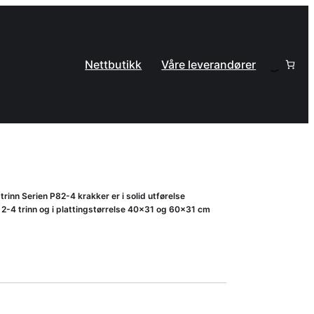
Nettbutikk
Våre leverandører
rinn Serien P82-4 krakker er i solid utførelse
i 2-4 trinn og i plattingstørrelse 40×31 og 60×31 cm