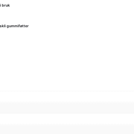
i bruk
iskli gummiføtter