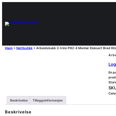
Hjem
>
Nettbutikk
>
Arbeidsbukk 2-trinn P82-4 Montør Eloksert Bred 
Arb
Logg
En po
produ
Store
SKU
Cate
Beskrivelse
Tilleggsinformasjon
Beskrivelse