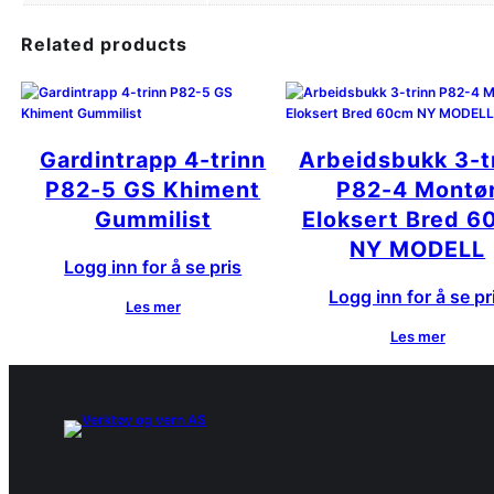
Related products
Gardintrapp 4-trinn
Arbeidsbukk 3-t
P82-5 GS Khiment
P82-4 Montø
Gummilist
Eloksert Bred 
NY MODELL
Logg inn for å se pris
Logg inn for å se pr
Les mer
Les mer