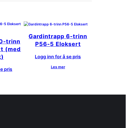
Gardintrapp 6-trinn
0-trinn
P56-5 Eloksert
rt (med
k)
Logg inn for å se pris
Les mer
e pris