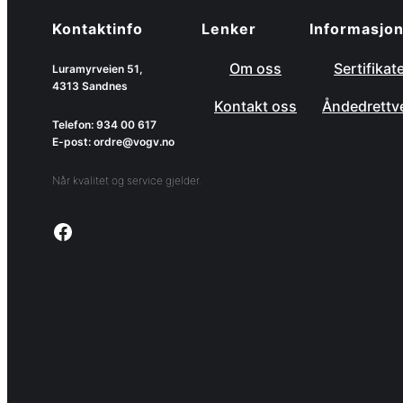
Kontaktinfo
Lenker
Informasjo
Om oss
Sertifikat
Luramyrveien 51,
4313 Sandnes
Kontakt oss
Åndedrettv
Telefon: 934 00 617
E-post: ordre@vogv.no
Når kvalitet og service gjelder.
Link to facebook page