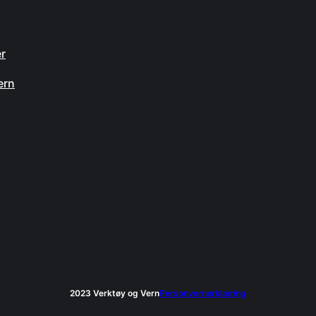
n
er
ern
2023 Verktøy og Vern
Personvernerklæring