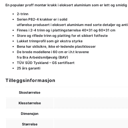
En populær proff montør krakk i eloksert aluminium som er lett og smidig 
2-trinn
Serien P82-4 krakker er i solid
utførelse produsert i eloksert aluminium med sorte detaljer og ant
Finnes i 2-4 trinn og i plattingstørrelse 40×31 og 60×31 cm
Store og riflede trinn og platting for et sikkert fotfeste
Lukket trinnprofil som gir ekstra styrke
Bena har sklisikre, ikke el-ledende plastklosser
De brede modellene i 60 cm er i.h.t kravene
fra Bra Arbeidsmiljøvalg (BAV)
TÜV SÜD Tyskland – GS sertifisert
25 års garanti
Tilleggsinformasjon
Skostørrelse
Klesstørrelse
Dimensjon
Størrelse