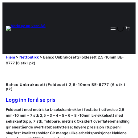
Hjem
>
Nettbutikk
>
Bahco Unbrakosett/Foldesett 2,5-10mm BE-
9777 (6 stk i pk)
Bahco Unbrakosett/Foldesett 2,5-10mm BE-9777 (6 stk i
pk)
Logg inn for å se pris
Foldesett med metriske L-sekskantnøkler i fosfatert utførelse 2,5
mm-10 mm – 7 stk 2,5 – 3 – 4 – 5 – 6 – 8 -10mm L-nøkkelsett med
sekskanttupp, 7 stk, foldbare, metrisk Oksidert overflatebehandling
gir enestående overflatebeskyttelse; høyere presisjon i tuppen I
slagfast kvalitetsholder Gir mange ulike arbeidsposisjoner Nøklene