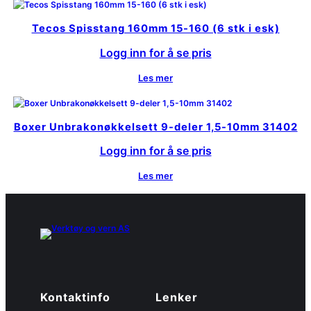
Tecos Spisstang 160mm 15-160 (6 stk i esk)
Logg inn for å se pris
Les mer
Boxer Unbrakonøkkelsett 9-deler 1,5-10mm 31402
Logg inn for å se pris
Les mer
Kontaktinfo
Lenker