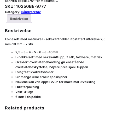
kan vris opptil 270° for maksimal…
SKU:
10250BE-9777
Category:
Håndverktøy
Beskrivelse
Beskrivelse
Foldesett med metriske L-sekskantnøkler i fosfatert utførelse 2,5
mm-10 mm – 7 stk
2,5 – 3 – 4 – 5 – 6 – 8 -10mm
L-nøkkelsett med sekskanttupp, 7 stk, foldbare, metrisk
Oksidert overflatebehandling gir enestående
overflatebeskyttelse; høyere presisjon i tuppen
I slagfast kvalitetsholder
Gir mange ulike arbeidsposisjoner
Nøklene kan vris opptil 270° for maksimal utveksling
I blisterpakning
Vekt: 410gr
6 sett i én pakke
Related products