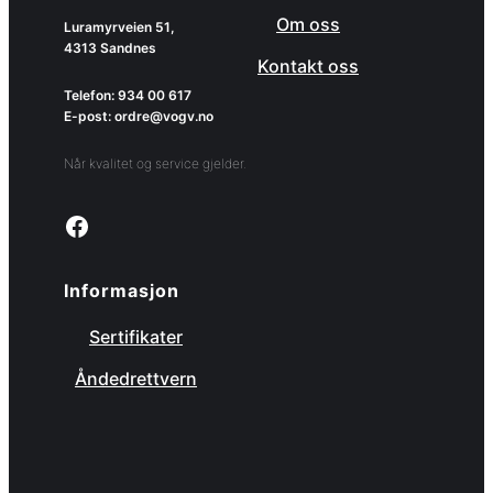
Om oss
Luramyrveien 51,
4313 Sandnes
Kontakt oss
Telefon: 934 00 617
E-post: ordre@vogv.no
Når kvalitet og service gjelder.
Link to facebook page
Informasjon
Sertifikater
Åndedrettvern