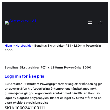
Hjem
>
Nettbutikk
>
Bondhus Skrutrekker PZ1 x L80mm PowerGrip
3000
Bondhus Skrutrekker PZ1 x L80mm PowerGrip 3000
Logg inn for å se pris
Skrutrekker PZ1x80mm Powergrip™ former seg etter hånden og gir
en uovertruffen kraftoverføring 2-komponent håndtak med myk
gummikjerne gir god ergonomisk kontakt med håndflaten Håndtak
laget av slagfast polypropylen. Bladet er laget av CrMo stål med en
svart oksidert presisjonsspiss
SKU:
1060241103111