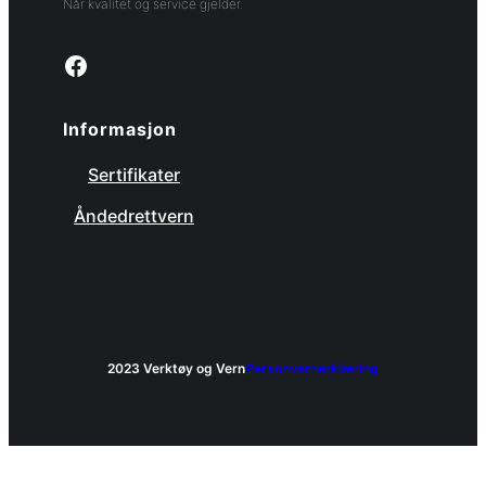
Når kvalitet og service gjelder.
Link to facebook page
Informasjon
Sertifikater
Åndedrettvern
2023 Verktøy og Vern
Personvernerklæring