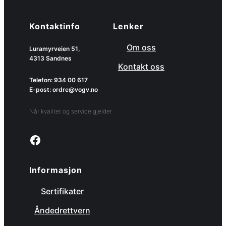
Kontaktinfo
Lenker
Om oss
Luramyrveien 51,
4313 Sandnes
Kontakt oss
Telefon: 934 00 617
E-post: ordre@vogv.no
Når kvalitet og service gjelder.
Link to facebook page
Informasjon
Sertifikater
Åndedrettvern