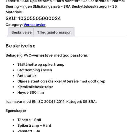
Tåhette – Stål Spikertramp – Hard Vanntett – Ja Lestbredde – Normal
Snøring – Ingen Sklisikringsnivå – SRA Beskyttelseskategori – S5
Materiale…
SKU:
10305505000024
Category:
Vernestøvler
Beskrivelse
Tilleggsinformasjon
Beskrivelse
Behagelig PVC-vernestøvel med god passform.
Ståltåhette og spikertramp
Støtdemping i helen
Antistatisk
Oljeresistent og sklisikker yttersåle med godt grep
Kjemikaliebeskttelse
Høyde 380 mm
I samsvar med EN ISO 20345:2011. Kategori: S5 SRA.
Egenskaper
Tåhette – Stål
Spikertramp – Hard
Vanntett – Ja