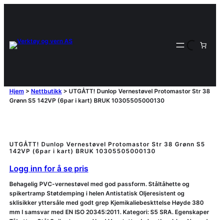
Hjem
>
Nettbutikk
>
UTGÅTT! Dunlop Vernestøvel Protomastor Str 38
Grønn S5 142VP (6par i kart) BRUK 10305505000130
UTGÅTT! Dunlop Vernestøvel Protomastor Str 38 Grønn S5
142VP (6par i kart) BRUK 10305505000130
Logg inn for å se pris
Behagelig PVC-vernestøvel med god passform. Ståltåhette og
spikertramp Støtdemping i helen Antistatisk Oljeresistent og
sklisikker yttersåle med godt grep Kjemikaliebeskttelse Høyde 380
mm I samsvar med EN ISO 20345:2011. Kategori: S5 SRA. Egenskaper