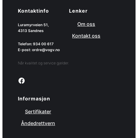
Kontaktinfo
Lenker
Om oss
Luramyrveien 51,
4313 Sandnes
Kontakt oss
Telefon: 934 00 617
E-post: ordre@vogv.no
Når kvalitet og service gjelder.
Link to facebook page
Informasjon
Sertifikater
Åndedrettvern