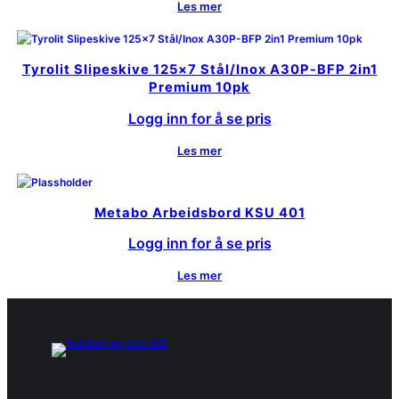
Les mer
Tyrolit Slipeskive 125×7 Stål/Inox A30P-BFP 2in1
Premium 10pk
Logg inn for å se pris
Les mer
Metabo Arbeidsbord KSU 401
Logg inn for å se pris
Les mer