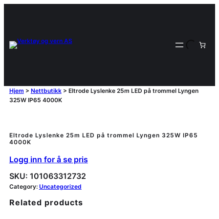
Hjem
>
Nettbutikk
>
Eltrode Lyslenke 25m LED på trommel Lyngen
325W IP65 4000K
Eltrode Lyslenke 25m LED på trommel Lyngen 325W IP65
4000K
Logg inn for å se pris
SKU:
101063312732
Category:
Uncategorized
Related products