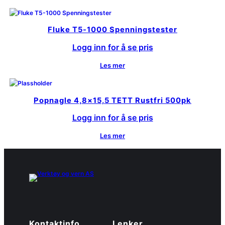
Fluke T5-1000 Spenningstester
Logg inn for å se pris
Les mer
Popnagle 4,8×15,5 TETT Rustfri 500pk
Logg inn for å se pris
Les mer
Kontaktinfo
Lenker