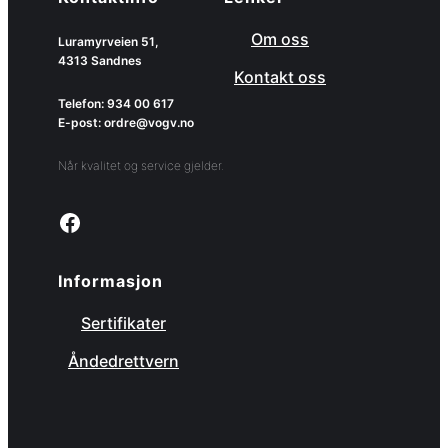
Om oss
Luramyrveien 51,
4313 Sandnes
Kontakt oss
Telefon: 934 00 617
E-post: ordre@vogv.no
Når kvalitet og service gjelder.
Link to facebook page
Informasjon
Sertifikater
Åndedrettvern