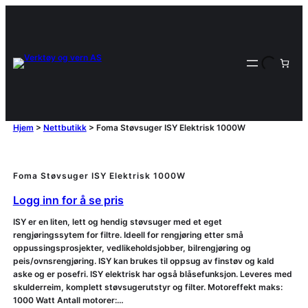
Hjem
>
Nettbutikk
>
Foma Støvsuger ISY Elektrisk 1000W
Foma Støvsuger ISY Elektrisk 1000W
Logg inn for å se pris
ISY er en liten, lett og hendig støvsuger med et eget
rengjøringssytem for filtre. Ideell for rengjøring etter små
oppussingsprosjekter, vedlikeholdsjobber, bilrengjøring og
peis/ovnsrengjøring. ISY kan brukes til oppsug av finstøv og kald
aske og er posefri. ISY elektrisk har også blåsefunksjon. Leveres med
skulderreim, komplett støvsugerutstyr og filter. Motoreffekt maks:
1000 Watt Antall motorer:…