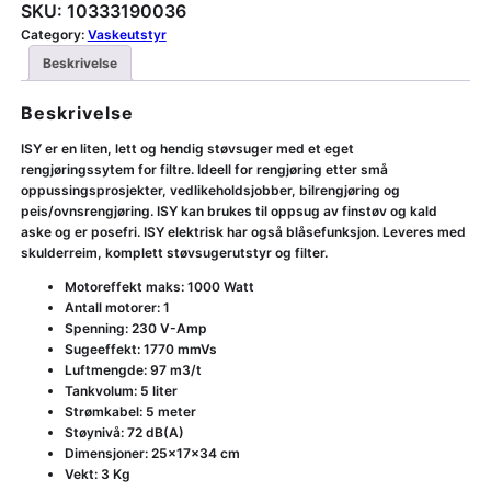
SKU:
10333190036
Category:
Vaskeutstyr
Beskrivelse
Beskrivelse
ISY er en liten, lett og hendig støvsuger med et eget
rengjøringssytem for filtre. Ideell for rengjøring etter små
oppussingsprosjekter, vedlikeholdsjobber, bilrengjøring og
peis/ovnsrengjøring. ISY kan brukes til oppsug av finstøv og kald
aske og er posefri. ISY elektrisk har også blåsefunksjon. Leveres med
skulderreim, komplett støvsugerutstyr og filter.
Motoreffekt maks: 1000 Watt
Antall motorer: 1
Spenning: 230 V-Amp
Sugeeffekt: 1770 mmVs
Luftmengde: 97 m3/t
Tankvolum: 5 liter
Strømkabel: 5 meter
Støynivå: 72 dB(A)
Dimensjoner: 25x17x34 cm
Vekt: 3 Kg