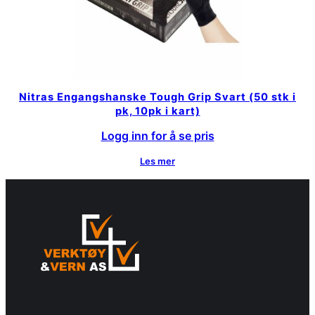
Nitras Engangshanske Tough Grip Svart (50 stk i
pk, 10pk i kart)
Logg inn for å se pris
Les mer