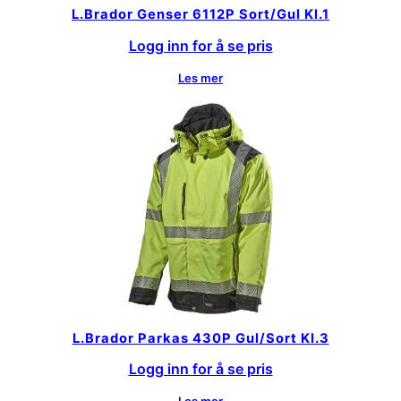
a
L.Brador Genser 6112P Sort/Gul Kl.1
n
Logg inn for å se pris
t
a
Les mer
l
l
L.Brador Parkas 430P Gul/Sort Kl.3
Logg inn for å se pris