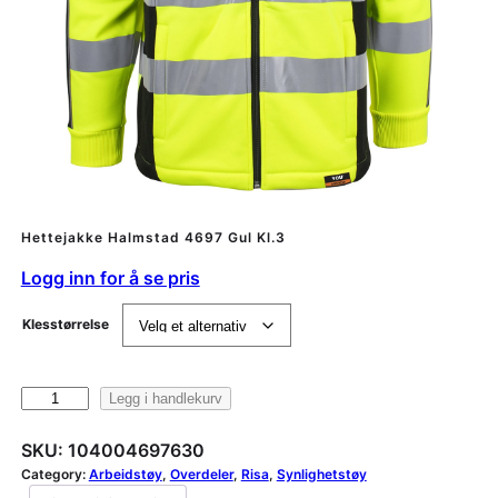
Hettejakke Halmstad 4697 Gul Kl.3
Logg inn for å se pris
Klesstørrelse
H
Legg i handlekurv
e
t
SKU:
104004697630
t
Category:
Arbeidstøy
, 
Overdeler
, 
Risa
, 
Synlighetstøy
e