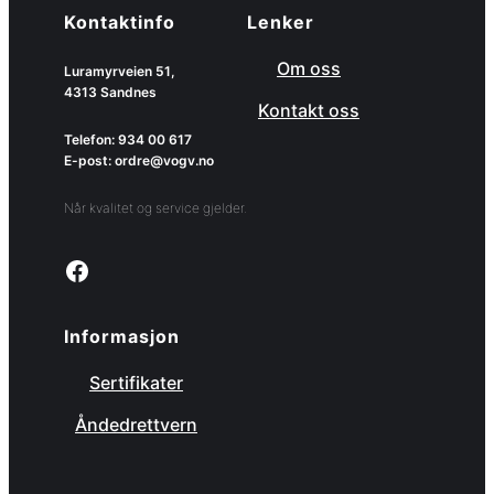
Kontaktinfo
Lenker
Om oss
Luramyrveien 51,
4313 Sandnes
Kontakt oss
Telefon: 934 00 617
E-post: ordre@vogv.no
Når kvalitet og service gjelder.
Link to facebook page
Informasjon
Sertifikater
Åndedrettvern