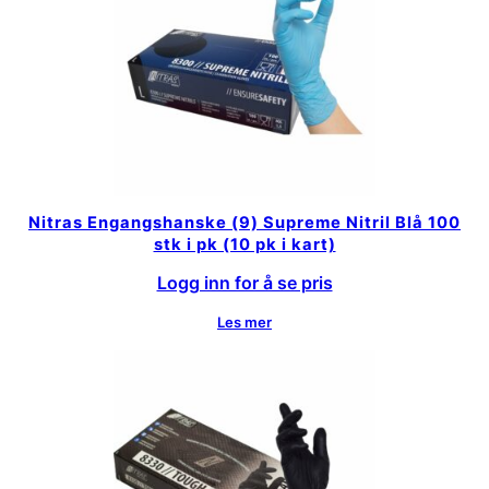
Nitras Engangshanske (9) Supreme Nitril Blå 100
stk i pk (10 pk i kart)
Logg inn for å se pris
Les mer