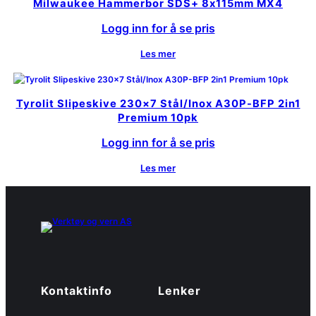
Milwaukee Hammerbor SDS+ 8x115mm MX4
Logg inn for å se pris
Les mer
Tyrolit Slipeskive 230×7 Stål/Inox A30P-BFP 2in1
Premium 10pk
Logg inn for å se pris
Les mer
Kontaktinfo
Lenker