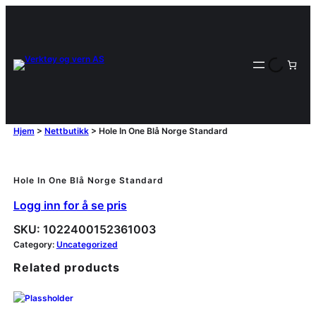
Hjem
>
Nettbutikk
>
Hole In One Blå Norge Standard
Hole In One Blå Norge Standard
Logg inn for å se pris
SKU:
1022400152361003
Category:
Uncategorized
Related products