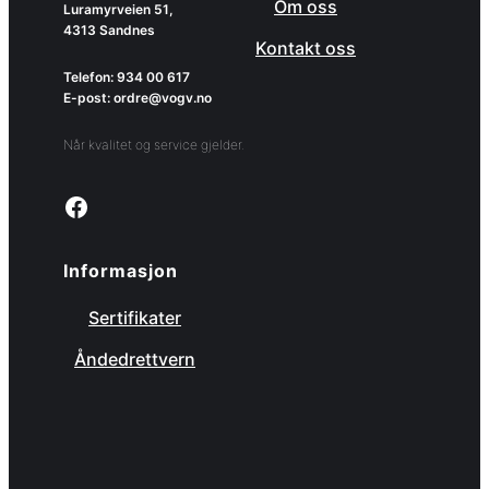
Om oss
Luramyrveien 51,
4313 Sandnes
Kontakt oss
Telefon: 934 00 617
E-post: ordre@vogv.no
Når kvalitet og service gjelder.
Link to facebook page
Informasjon
Sertifikater
Åndedrettvern