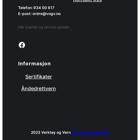
Telefon: 934 00 617
E-post: ordre@vogv.no
Når kvalitet og service gjelder.
Link to facebook page
Informasjon
Sertifikater
Åndedrettvern
2023 Verktøy og Vern
Personvernerklæring