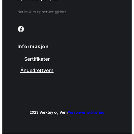
Når kvalitet og service gjelder.
Link to facebook page
Informasjon
Sertifikater
Åndedrettvern
2023 Verktøy og Vern
Personvernerklæring