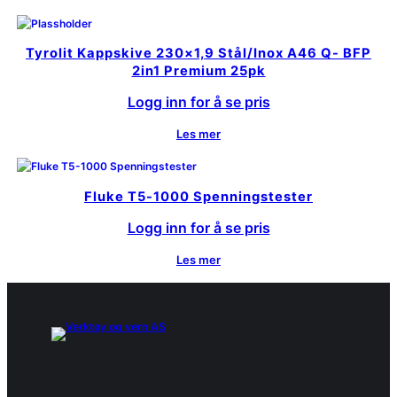
Tyrolit Kappskive 230×1,9 Stål/Inox A46 Q- BFP
2in1 Premium 25pk
Logg inn for å se pris
Les mer
Fluke T5-1000 Spenningstester
Logg inn for å se pris
Les mer