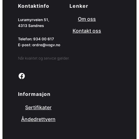
Kontaktinfo
Lenker
Om oss
Luramyrveien 51,
4313 Sandnes
Kontakt oss
Telefon: 934 00 617
E-post: ordre@vogv.no
Når kvalitet og service gjelder.
Link to facebook page
Informasjon
Sertifikater
Åndedrettvern