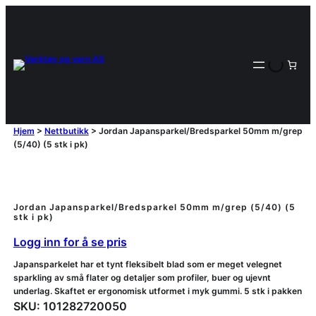
Hjem
>
Nettbutikk
>
Jordan Japansparkel/Bredsparkel 50mm m/grep
(5/40) (5 stk i pk)
Jordan Japansparkel/Bredsparkel 50mm m/grep (5/40) (5
stk i pk)
Logg inn for å se pris
Japansparkelet har et tynt fleksibelt blad som er meget velegnet
sparkling av små flater og detaljer som profiler, buer og ujevnt
underlag. Skaftet er ergonomisk utformet i myk gummi. 5 stk i pakken
SKU:
101282720050