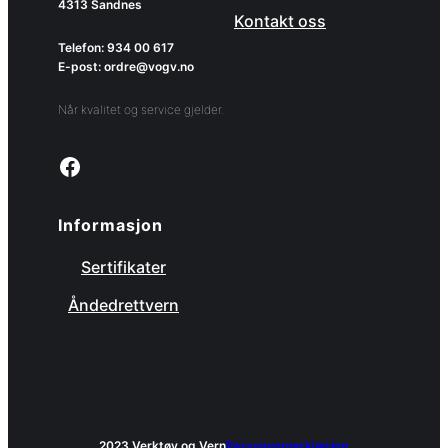
4313 Sandnes
Kontakt oss
Telefon: 934 00 617
E-post: ordre@vogv.no
Når kvalitet og service gjelder.
Link to facebook page
Informasjon
Sertifikater
Åndedrettvern
2023 Verktøy og Vern
Personvernerklæring