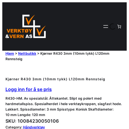
Hjem
>
Nettbutikk
>
Kjørner R430 3mm (10mm tykk) L120mm
Rennsteig
Kjørner R430 3mm (10mm tykk) L120mm Rennsteig
Logg inn for å se pris
R430-HM. Av spesialstål. Åttekantet. Slipt og polert med
hardmetallspiss. Spesialherdet i hele verktøykroppen, slagfast hode.
Lakkert. Spissdiameter: 3 mm Spisstype: Konisk Skaftdiameter:
10 mm Lengde: 120 mm
SKU:
10084230050106
Category:
Håndverktøy