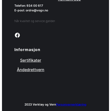
Telefon: 934 00 617
E-post: ordre@vogv.no
Når kvalitet og service gjelder.
Link to facebook page
Informasjon
Sertifikater
Åndedrettvern
2023 Verktøy og Vern
Personvernerklæring