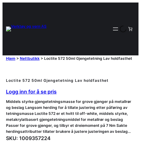
Hjem
>
Nettbutikk
>
Loctite 572 50ml Gjengetetning Lav holdfasthet
Loctite 572 50ml Gjengetetning Lav holdfasthet
Logg inn for å se pris
Middels styrke gjengetetningsmasse for grove gjenger på metallrør
og beslag Langsom herding for å tillate justering etter påføring av
tetningsmasse Loctite 572 er et hvitt til off-white, middels styrke,
metakrylatbasert gjengetetningsmiddel for metallrør og beslag
Passer for grove gjenger, og tilbyr et dreiemoment på 7 Nm Sakte
herdingsattributter tillater brukere å justere justeringen av beslag…
SKU:
1009357224