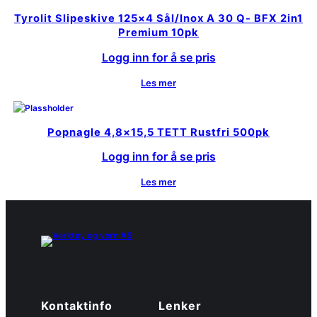
Tyrolit Slipeskive 125×4 Sål/Inox A 30 Q- BFX 2in1
Premium 10pk
Logg inn for å se pris
Les mer
Popnagle 4,8×15,5 TETT Rustfri 500pk
Logg inn for å se pris
Les mer
Kontaktinfo
Lenker