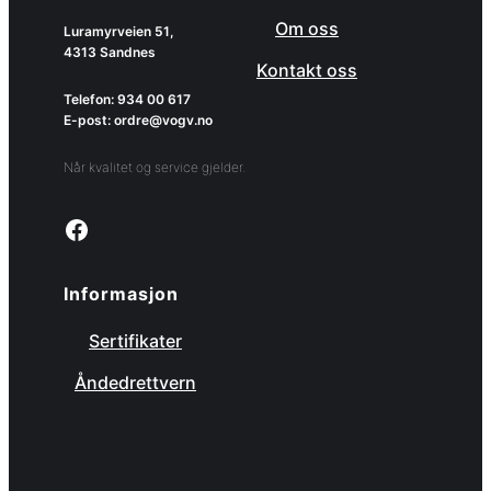
Om oss
Luramyrveien 51,
4313 Sandnes
Kontakt oss
Telefon: 934 00 617
E-post: ordre@vogv.no
Når kvalitet og service gjelder.
Link to facebook page
Informasjon
Sertifikater
Åndedrettvern