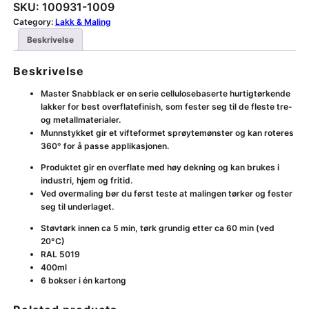
SKU:
100931-1009
Category:
Lakk & Maling
Beskrivelse
Beskrivelse
Master Snabblack er en serie cellulosebaserte hurtigtørkende
lakker for best overflatefinish, som fester seg til de fleste tre-
og metallmaterialer.
Munnstykket gir et vifteformet sprøytemønster og kan roteres
360° for å passe applikasjonen.
Produktet gir en overflate med høy dekning og kan brukes i
industri, hjem og fritid.
Ved overmaling bør du først teste at malingen tørker og fester
seg til underlaget.
Støvtørk innen ca 5 min, tørk grundig etter ca 60 min (ved
20°C)
RAL 5019
400ml
6 bokser i én kartong