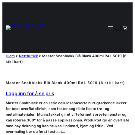
Hjem
>
Nettbutikk
>
Master Snabblakk Blå Blank 400ml RAL 5019 (6
stk i kart)
Master Snabblakk Blå Blank 400ml RAL 5019 (6 stk i kart)
Logg inn for å se pris
Master Snabblack er en serie cellulosebaserte hurtigtørkende lakker
for best overflatefinish, som fester seg til de fleste tre- og
metallmaterialer. Munnstykket gir et vifteformet sprøytemønster og
kan roteres 360° for å passe applikasjonen. Produktet gir en overflate
med høy dekning og kan brukes i industri, hjem og fritid. Ved
overmaling bør du først teste at…