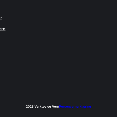
n
er
ern
2023 Verktøy og Vern
Personvernerklæring