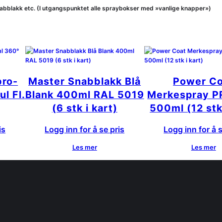
abblakk etc. (I utgangspunktet alle spraybokser med »vanlige knapper»)
ro-
Master Snabblakk Blå
Power Co
l Fl.
Blank 400ml RAL 5019
Merkespray P
(6 stk i kart)
500ml (12 stk 
is
Logg inn for å se pris
Logg inn for å s
Les mer
Les mer