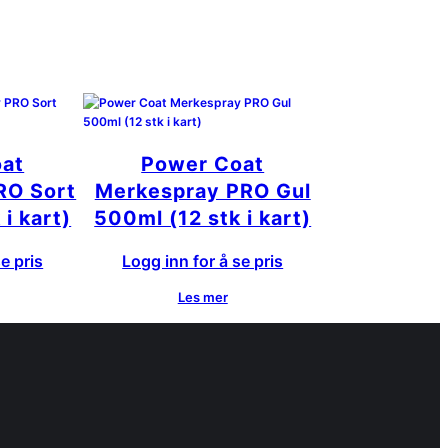
at
Power Coat
RO Sort
Merkespray PRO Gul
i kart)
500ml (12 stk i kart)
e pris
Logg inn for å se pris
Les mer