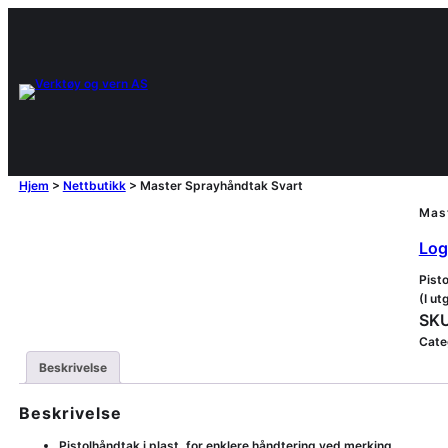
Hjem
>
Nettbutikk
>
Master Sprayhåndtak Svart
Mas
Logg
Pist
(I u
SKU
Cate
Beskrivelse
Beskrivelse
Pistolhåndtak i plast, for enklere håndtering ved merking