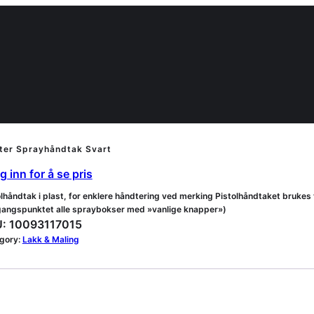
ter Sprayhåndtak Svart
 inn for å se pris
olhåndtak i plast, for enklere håndtering ved merking Pistolhåndtaket brukes
tgangspunktet alle spraybokser med »vanlige knapper»)
:
10093117015
gory:
Lakk & Maling