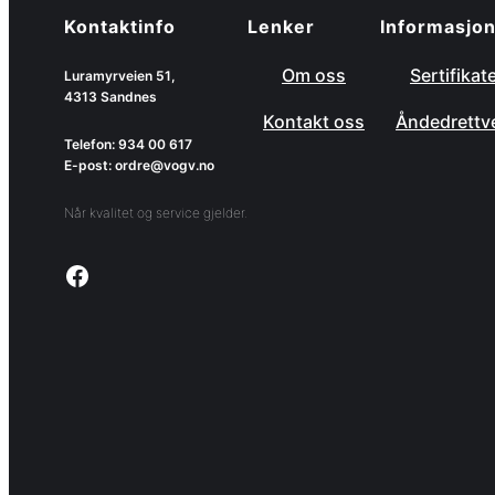
Kontaktinfo
Lenker
Informasjo
Om oss
Sertifikat
Luramyrveien 51,
4313 Sandnes
Kontakt oss
Åndedrettv
Telefon: 934 00 617
E-post: ordre@vogv.no
Når kvalitet og service gjelder.
Link to facebook page