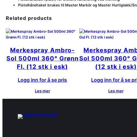
Pistolhåndtaket brukes til Master Markör og Master Hurtiglakk/Sn
Related products
Merkespray Ambro-
Merkespray Amb
Sol 500ml 360° Grønn
Sol 500ml 360° Gu
Fl. (12 stk i esk)
(12 stk i esk)
Logg inn for å se pris
Logg inn for å se pr
Les mer
Les mer