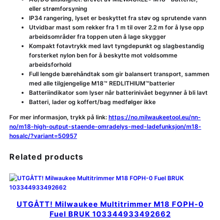
eller strømforsyning
IP34 rangering, lyset er beskyttet fra støv og sprutende vann
Utvidbar mast som rekker fra 1 m til over 2.2 m for å lyse opp
arbeidsområder fra toppen uten å lage skygger
Kompakt fotavtrykk med lavt tyngdepunkt og slagbestandig
forsterket nylon ben for å beskytte mot voldsomme
arbeidsforhold
Full lengde bærehåndtak som gir balansert transport, sammen
med alle tilgjengelige M18™ REDLITHIUM™batterier
Batteriindikator som lyser når batterinivået begynner å bli lavt
Batteri, lader og koffert/bag medfølger ikke
For mer informasjon, trykk på link:
https://no.milwaukeetool.eu/nn-
no/m18-high-output-staende-omradelys-med-ladefunksjon/m18-
hosalc/?variant=50957
Related products
UTGÅTT! Milwaukee Multitrimmer M18 FOPH-0
Fuel BRUK 103344933492662