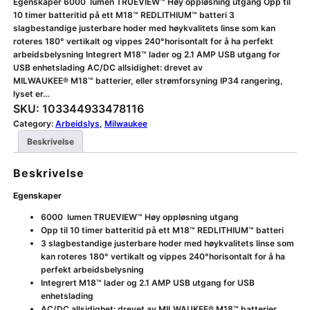
Egenskaper 6000 lumen TRUEVIEW™ Høy oppløsning utgang Opp til
10 timer batteritid på ett M18™ REDLITHIUM™ batteri 3
slagbestandige justerbare hoder med høykvalitets linse som kan
roteres 180° vertikalt og vippes 240°horisontalt for å ha perfekt
arbeidsbelysning Integrert M18™ lader og 2.1 AMP USB utgang for
USB enhetslading AC/DC allsidighet: drevet av
MILWAUKEE® M18™ batterier, eller strømforsyning IP34 rangering,
lyset er…
SKU:
103344933478116
Category:
Arbeidslys
, 
Milwaukee
Beskrivelse
Beskrivelse
Egenskaper
6000 lumen TRUEVIEW™ Høy oppløsning utgang
Opp til 10 timer batteritid på ett M18™ REDLITHIUM™ batteri
3 slagbestandige justerbare hoder med høykvalitets linse som
kan roteres 180° vertikalt og vippes 240°horisontalt for å ha
perfekt arbeidsbelysning
Integrert M18™ lader og 2.1 AMP USB utgang for USB
enhetslading
AC/DC allsidighet: drevet av MILWAUKEE® M18™ batterier,