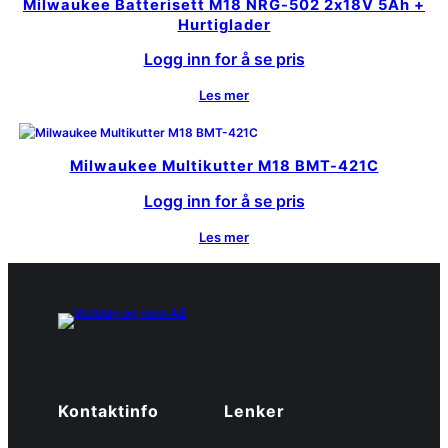
Milwaukee Batterisett M18 NRG-502 2x18V 5Ah +
Hurtiglader
Logg inn for å se pris
Les mer
Milwaukee Multikutter M18 BMT-421C
Logg inn for å se pris
Les mer
Kontaktinfo
Lenker