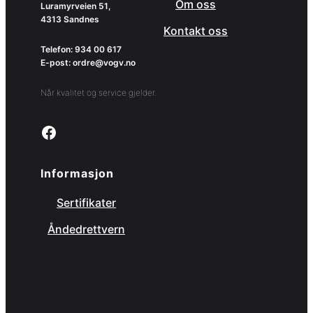
Om oss
Luramyrveien 51,
4313 Sandnes
Kontakt oss
Telefon: 934 00 617
E-post: ordre@vogv.no
Når kvalitet og service gjelder.
Link to facebook page
Informasjon
Sertifikater
Åndedrettvern