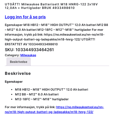
UTGÅTT! Milwaukee Batterisett M18 HNRG-122 2x18V
12,0Ah + Hurtiglader BRUK 4933498610
Logg inn for å se pris
Egenskaper M18 HB12 – M18™ HIGH OUTPUT™ 12.0 Ah batteri M12 B8
– M12™ 6.0 Ah batteri M12-18FC – M12™-M18™ hurtiglader For mer
informasjon, trykk på link: https://no.milwaukeetool.eu/nn-no/m18-
high-output-batteri-og-ladepakke/m18-hnrg-122/ UTGÅTT!
ERSTATTET AV 103344933498610
SKU:
103344933464261
Category:
Milwaukee
Beskrivelse
Beskrivelse
Egenskaper
M18 HB12 – M18™ HIGH OUTPUT™ 12.0 Ah batteri
M12 B8 – M12™ 6.0 Ah batteri
M12-18FC – M12™-M18™ hurtiglader
For mer informasjon, trykk på link:
https://no.milwaukeetool.eu/nn-
no/m18-high-output-batteri-og-ladepakke/m18-hnrg-122/