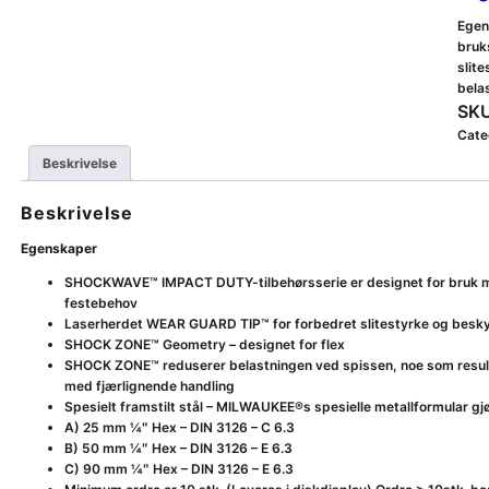
Egen
bruk
slit
bela
SKU
Cate
Beskrivelse
Beskrivelse
Egenskaper
SHOCKWAVE™ IMPACT DUTY-tilbehørsserie er designet for bruk med s
festebehov
Laserherdet WEAR GUARD TIP™ for forbedret slitestyrke og beskyt
SHOCK ZONE™ Geometry – designet for flex
SHOCK ZONE™ reduserer belastningen ved spissen, noe som result
med fjærlignende handling
Spesielt framstilt stål – MILWAUKEE®s spesielle metallformular 
A) 25 mm ¼″ Hex – DIN 3126 – C 6.3
B) 50 mm ¼″ Hex – DIN 3126 – E 6.3
C) 90 mm ¼″ Hex – DIN 3126 – E 6.3