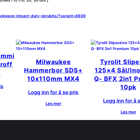
illes i 10 (10, 20, 30 osv.)
hockwave-impact-duty-skrubits/?variant=8939
ummi
Milwaukee
Tyrolit Slip
roff
Hammerbor SDS+
125×4 Sål/In
m
10x110mm MX4
Q- BFX 2in1 
is
10pk
Logg inn for å se pris
Logg inn for å s
Les mer
Les mer