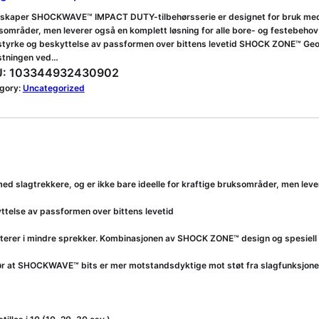
skaper SHOCKWAVE™ IMPACT DUTY-tilbehørsserie er designet for bruk med sla
sområder, men leverer også en komplett løsning for alle bore- og festebeh
estyrke og beskyttelse av passformen over bittens levetid SHOCK ZONE™ Ge
stningen ved…
:
103344932430902
gory:
Uncategorized
lagtrekkere, og er ikke bare ideelle for kraftige bruksområder, men levere
telse av passformen over bittens levetid
erer i mindre sprekker. Kombinasjonen av SHOCK ZONE™ design og spesiell v
gjør at SHOCKWAVE™ bits er mer motstandsdyktige mot støt fra slagfunksjone