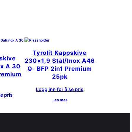
Tyrolit Kappskive
eskive
230×1,9 Stål/Inox A46
ox A 30
Q- BFP 2in1 Premium
Premium
25pk
Logg inn for å se pris
e pris
Les mer