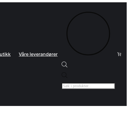
utikk
Våre leverandører
Products
search