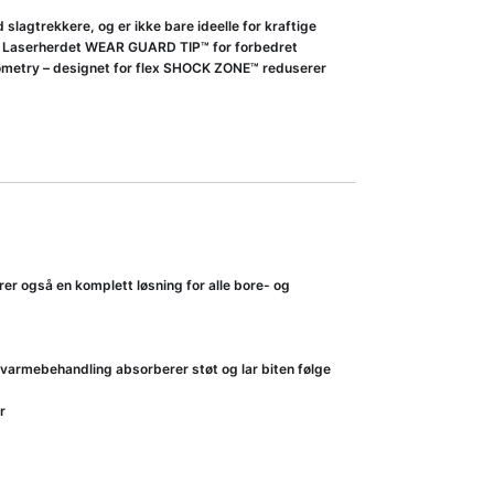
gtrekkere, og er ikke bare ideelle for kraftige
ov Laserherdet WEAR GUARD TIP™ for forbedret
ometry – designet for flex SHOCK ZONE™ reduserer
r også en komplett løsning for alle bore- og
armebehandling absorberer støt og lar biten følge
r