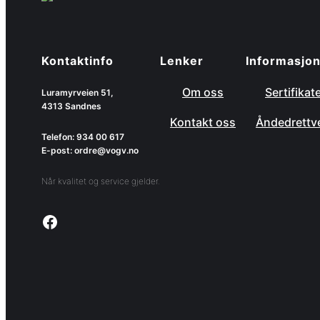
Kontaktinfo
Lenker
Informasjo
Om oss
Sertifikat
Luramyrveien 51,
4313 Sandnes
Kontakt oss
Åndedrettv
Telefon: 934 00 617
E-post: ordre@vogv.no
Når kvalitet og service gjelder.
Link to facebook page