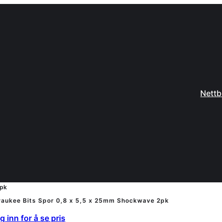
Nettb
2pk
waukee Bits Spor 0,8 x 5,5 x 25mm Shockwave 2pk
 inn for å se pris