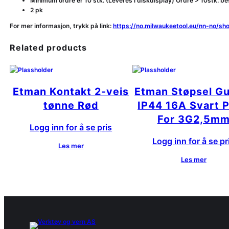
Minimum ordre er 10 stk. (Leveres i diskdisplay) Ordre > 10stk. best
2 pk
For mer informasjon, trykk på link:
https://no.milwaukeetool.eu/nn-no/s
Related products
Etman Kontakt 2-veis
Etman Støpsel G
tønne Rød
IP44 16A Svart P
For 3G2,5m
Logg inn for å se pris
Logg inn for å se pr
Les mer
Les mer