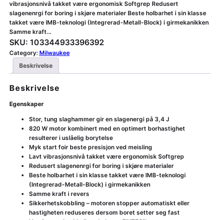
vibrasjonsnivå takket være ergonomisk Softgrep Redusert
slagenenrgi for boring i skjøre materialer Beste holbarhet i sin klasse
takket være IMB-teknologi (Integrerad-Metall-Block) i girmekanikken
Samme kraft…
SKU:
103344933396392
Category:
Milwaukee
Beskrivelse
Beskrivelse
Egenskaper
Stor, tung slaghammer gir en slagenergi på 3,4 J
820 W motor kombinert med en optimert borhastighet
resulterer i uslåelig borytelse
Myk start foir beste presisjon ved meisling
Lavt vibrasjonsnivå takket være ergonomisk Softgrep
Redusert slagenenrgi for boring i skjøre materialer
Beste holbarhet i sin klasse takket være IMB-teknologi
(Integrerad-Metall-Block) i girmekanikken
Samme kraft i revers
Sikkerhetskobbling – motoren stopper automatiskt eller
hastigheten reduseres dersom boret setter seg fast