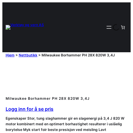
Hjem
>
Nettbutikk
>
Milwaukee Borhammer PH 28X 820W 3,4J
Milwaukee Borhammer PH 28X 820W 3,4J
Logg inn for å se pris
Egenskaper Stor, tung slaghammer gir en slagenergi på 3,4 J 820 W
motor kombinert med en optimert borhastighet resulterer i uslåelig
borytelse Myk start foir beste presisjon ved meisling Lavt