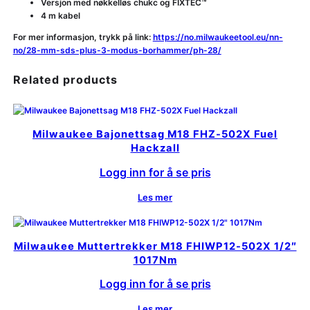
Versjon med nøkkelløs chukc og FIXTEC™
4 m kabel
For mer informasjon, trykk på link:
https://no.milwaukeetool.eu/nn-
no/28-mm-sds-plus-3-modus-borhammer/ph-28/
Related products
Milwaukee Bajonettsag M18 FHZ-502X Fuel
Hackzall
Logg inn for å se pris
Les mer
Milwaukee Muttertrekker M18 FHIWP12-502X 1/2″
1017Nm
Logg inn for å se pris
Les mer