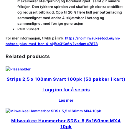
maksimerer støvfjerning og borehastighet, samt gir mindre
friksjon. Den tykkere spiralen ved skaftet gir ekstra stabilitet
og redusert bitbrudd. Opp til 20 % flere hull per batterilading
sammenlignet med andre 4-skjærsbor i betong og
sammenlignet med forrige generasjon
PGM vurdert
For mer informasjon, trykk på link:
https://no.milwaukeetool.eu/nn-
no/sds-plus-mx4-bor-4-skj%c3%a6r/?variant=7878
Related products
Strips 2,5 x 100mm Svart 100pk (50 pakker i kart)
Logg inn for å se pris
Les mer
Milwaukee Hammerbor SDS+ 5,5x160mm MX4
10pk