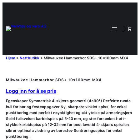
Hjem
>
Nettbutikk
>
Milwaukee Hammerbor SDS+ 10x160mm MX4
Milwaukee Hammerbor SDS+ 10x160mm MX4
Logg inn for å se pris
Egenskaper Symmetrisk 4-skjærs geometri (4×90°) Perfekte runde
hull for bor og festeoppgaver Ny, skarpere vinklet spiss, for enkel
punktboring med perfekt nøyaktighet og økt ytelse på armeringsjern
Solid fullsveiset karbidspiss på 5-10 mm, og stor forsenket i-ett-
stykke karbidspiss på 12-32 mm for best levetid 4-skjærs spiralen
sikrer optimal avledning av borestøv Sentreringsspiss for enkel
punktboring…