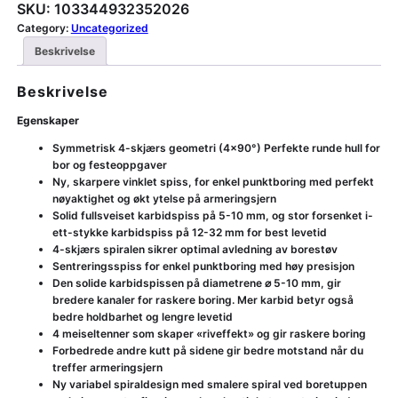
SKU:
103344932352026
Category:
Uncategorized
Beskrivelse
Beskrivelse
Egenskaper
Symmetrisk 4-skjærs geometri (4×90°) Perfekte runde hull for
bor og festeoppgaver
Ny, skarpere vinklet spiss, for enkel punktboring med perfekt
nøyaktighet og økt ytelse på armeringsjern
Solid fullsveiset karbidspiss på 5-10 mm, og stor forsenket i-
ett-stykke karbidspiss på 12-32 mm for best levetid
4-skjærs spiralen sikrer optimal avledning av borestøv
Sentreringsspiss for enkel punktboring med høy presisjon
Den solide karbidspissen på diametrene ⌀ 5-10 mm, gir
bredere kanaler for raskere boring. Mer karbid betyr også
bedre holdbarhet og lengre levetid
4 meiseltenner som skaper «riveffekt» og gir raskere boring
Forbedrede andre kutt på sidene gir bedre motstand når du
treffer armeringsjern
Ny variabel spiraldesign med smalere spiral ved boretuppen