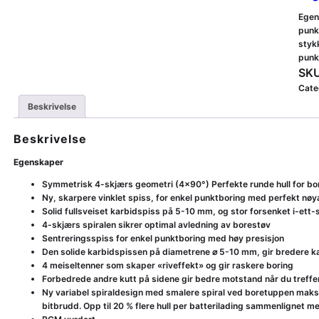
Egen
punk
styk
punk
SKU
Cate
Beskrivelse
Beskrivelse
Egenskaper
Symmetrisk 4-skjærs geometri (4×90°) Perfekte runde hull for b
Ny, skarpere vinklet spiss, for enkel punktboring med perfekt nøy
Solid fullsveiset karbidspiss på 5-10 mm, og stor forsenket i-ett
4-skjærs spiralen sikrer optimal avledning av borestøv
Sentreringsspiss for enkel punktboring med høy presisjon
Den solide karbidspissen på diametrene ⌀ 5-10 mm, gir bredere kan
4 meiseltenner som skaper «riveffekt» og gir raskere boring
Forbedrede andre kutt på sidene gir bedre motstand når du treffe
Ny variabel spiraldesign med smalere spiral ved boretuppen maksime
bitbrudd. Opp til 20 % flere hull per batterilading sammenlignet