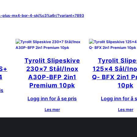
sds-plus-mx4-bor-4-skj%c3%a6r/?variant=7893
Tyrolit Slipeskive
Tyrolit Slip
S+
230×7 Stål/Inox
125×4 Sål/In
4
A30P-BFP 2in1
Q- BFX 2in1 
Premium 10pk
10pk
is
Logg inn for å se pris
Logg inn for å s
Les mer
Les mer