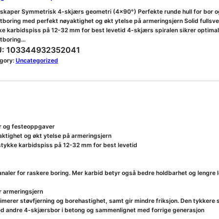
skaper Symmetrisk 4-skjærs geometri (4×90°) Perfekte runde hull for bor og
tboring med perfekt nøyaktighet og økt ytelse på armeringsjern Solid fullsve
ke karbidspiss på 12-32 mm for best levetid 4-skjærs spiralen sikrer optimal
tboring…
:
103344932352041
gory:
Uncategorized
or og festeoppgaver
aktighet og økt ytelse på armeringsjern
-stykke karbidspiss på 12-32 mm for best levetid
aler for raskere boring. Mer karbid betyr også bedre holdbarhet og lengre l
r armeringsjern
rer støvfjerning og borehastighet, samt gir mindre friksjon. Den tykkere sp
 med andre 4-skjærsbor i betong og sammenlignet med forrige generasjon