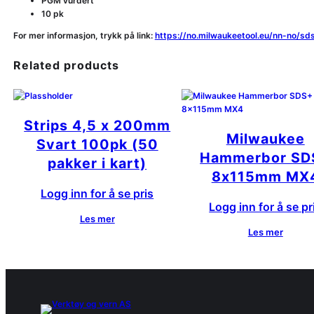
PGM vurdert
10 pk
For mer informasjon, trykk på link:
https://no.milwaukeetool.eu/nn-no/
Related products
Strips 4,5 x 200mm
Milwaukee
Svart 100pk (50
Hammerbor SD
pakker i kart)
8x115mm MX
Logg inn for å se pris
Logg inn for å se pr
Les mer
Les mer