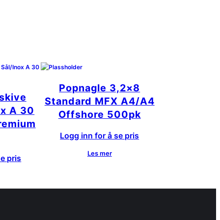
Popnagle 3,2×8
eskive
Standard MFX A4/A4
ox A 30
Offshore 500pk
Premium
Logg inn for å se pris
Les mer
e pris