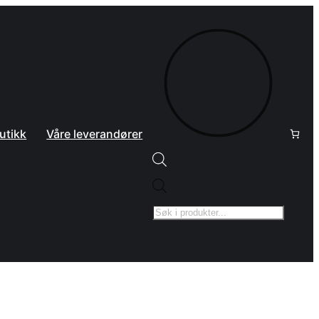
utikk
Våre leverandører
Products
search