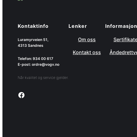
Kontaktinfo
Lenker
Informasjo
Om oss
Sertifikat
Luramyrveien 51,
4313 Sandnes
Kontakt oss
Åndedrettv
Telefon: 934 00 617
E-post: ordre@vogv.no
Når kvalitet og service gjelder.
Link to facebook page