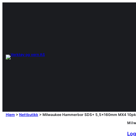
Hjem
>
Nettbutikk
>
Milwaukee Hammerbor SDS+ 5,5x160mm MX4 10pk
Mil
Logg