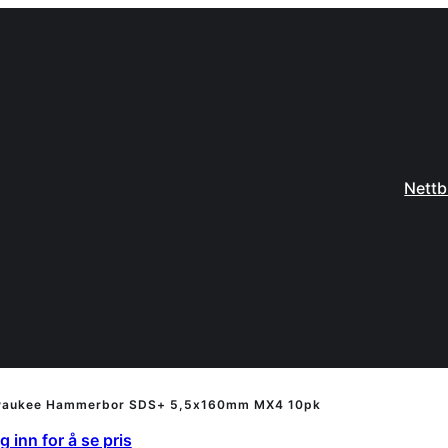
Nettb
waukee Hammerbor SDS+ 5,5x160mm MX4 10pk
 inn for å se pris