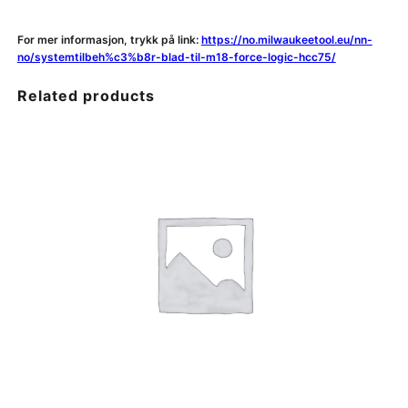
For mer informasjon, trykk på link:
https://no.milwaukeetool.eu/nn-
no/systemtilbeh%c3%b8r-blad-til-m18-force-logic-hcc75/
Related products