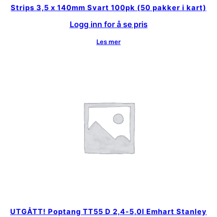
Strips 3,5 x 140mm Svart 100pk (50 pakker i kart)
Logg inn for å se pris
Les mer
UTGÅTT! Poptang TT55 D 2,4-5,0I Emhart Stanley