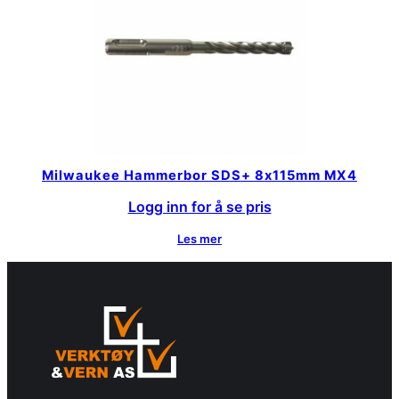
Milwaukee Hammerbor SDS+ 8x115mm MX4
Logg inn for å se pris
Les mer