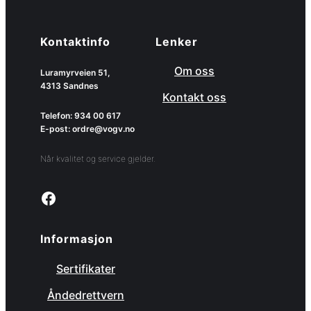
Kontaktinfo
Lenker
Om oss
Luramyrveien 51,
4313 Sandnes
Kontakt oss
Telefon: 934 00 617
E-post: ordre@vogv.no
Når kvalitet og service gjelder.
Link to facebook page
Informasjon
Sertifikater
Åndedrettvern