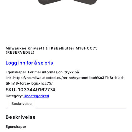
Milwaukee Knivsett til Kabelkutter M18HCC75
(RESERVEDEL)
Logg inn for å se pris
Egenskaper For mer informasjon, trykk på
link: https://no.milwaukeetool.eu/nn-no/systemtilbeh%c3%b8r-blad-
til-m18-force-logic-hcc75/
SKU:
1033449162774
Category:
Uncategorized
Beskrivelse
Beskrivelse
Egenskaper