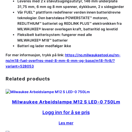
Leveres med 2 x støvutsugingsutstyr, 146 mm underplate
31,75 mm, 6 mm og 8 mm spenner, dykkbunn, 2 x sidegjerder
Vår FUEL™ plattform redefinerer verden innen batteridrevne
teknologier. Den børsteløse POWERSTATE™ motoren,
REDLITHIUM™ batteriet og REDLINK PLUS™ elektronikken fra
MILWAUKEE® leverer overlegen kraft, batteritid og levetid
Fleksibelt batterisystem: fungerer med alle
MILWAUKEE® M18™ batterier
Batteri og lader medfølger ikke
For mer informasjon, trykk på link:
https://no.milwaukeetool.eu/nn-
no/m18-fuel-overfres-med-8-mm-6-mm-og-base/m18-ftr8/?
variant=528053
Related products
Milwaukee Arbeidslampe M12 S LED-0 750Lm
Logg inn for å se pris
Les mer