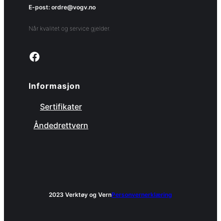
E-post: ordre@vogv.no
Når kvalitet og service gjelder.
Link to facebook page
Informasjon
Sertifikater
Åndedrettvern
2023 Verktøy og Vern
Personvernerklæring