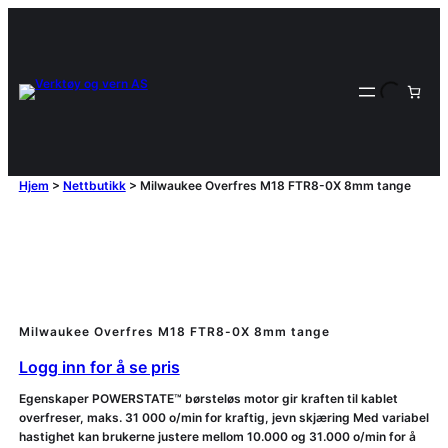
Hjem
>
Nettbutikk
>
Milwaukee Overfres M18 FTR8-0X 8mm tange
Milwaukee Overfres M18 FTR8-0X 8mm tange
Logg inn for å se pris
Egenskaper POWERSTATE™ børsteløs motor gir kraften til kablet
overfreser, maks. 31 000 o/min for kraftig, jevn skjæring Med variabel
hastighet kan brukerne justere mellom 10.000 og 31.000 o/min for å