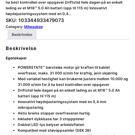
ha best kontrollen over oppgaver Driftstid hele dagen på en enkelt
lading av et M18™ 5.0 Ah batteri (opp til 115 m) Innovativt
høydejusteringssystem med en 0,4…
SKU:
103344933479073
Category:
Milwaukee
Beskrivelse
Beskrivelse
Egenskaper
POWERSTATE™ børsteløs motor gir kraften til kablet
overfreser, maks. 31 000 o/min for kraftig, jevn skjæring
Med variabel hastighet kan brukerne justere mellom 10.000 og
31.000 o/min for å ha best kontrollen over oppgaver
Driftstid hele dagen på en enkelt lading av et M18™ 5.0 Ah
batteri (opp til 115 m)
Innovativt høydejusteringssystem med en 0,4 mm
mikrojustering
Aktiv brems stopper overfreseren hurtig
Inkludert dykkbase har 3 stopppinner
Dobbel LED-lys belyser arbeidsflaten
Kompatibel med støvoppsamler (DEK 26)