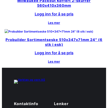
Milwaukee Packout Koffert 2-skuffer
560x410x360mm
Logg inn for å se pris
Les mer
Probuilder Sortimentseske 510x347x71mm 24″ (6
stk i esk)
Logg inn for å se pris
Les mer
Kontaktinfo
Lenker