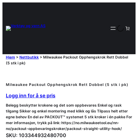
Hjem
>
Nettbutikk
>
Milwaukee Packout Opphengskrok Rett Dobbel
(5 stk i pk)
Milwaukee Packout Opphengskrok Rett Dobbel (5 stk i pk)
Logg inn for å se pris
Belegg beskytter krokene og det som oppbevares Enkel og rask
tilgang Sikker og enkel montering med klikk og lås Tilpass helt etter
egne behov En del av PACKOUT™ systemet 5 stk kroker i én pakke For
mer informasjon, trykk på link: https://no.milwaukeetool.eu/nn-
no/packout-oppbevaringskroker/packout-straight-utility-hook/
SKU:
103344932480700