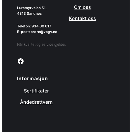
Om oss
Luramyrveien 51,
4313 Sandnes
Kontakt oss
Telefon: 934 00 617
E-post: ordre@vogv.no
Når kvalitet og service gjelder.
Link to facebook page
Informasjon
Sertifikater
Åndedrettvern