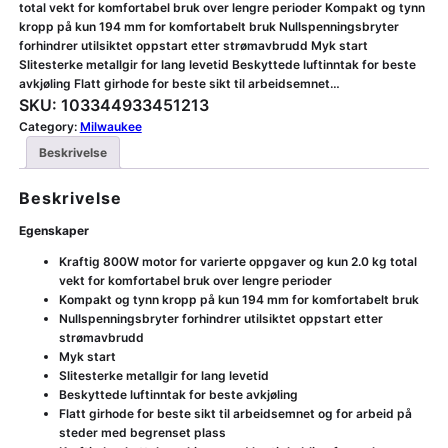
total vekt for komfortabel bruk over lengre perioder Kompakt og tynn
kropp på kun 194 mm for komfortabelt bruk Nullspenningsbryter
forhindrer utilsiktet oppstart etter strømavbrudd Myk start
Slitesterke metallgir for lang levetid Beskyttede luftinntak for beste
avkjøling Flatt girhode for beste sikt til arbeidsemnet…
SKU:
103344933451213
Category:
Milwaukee
Beskrivelse
Beskrivelse
Egenskaper
Kraftig 800W motor for varierte oppgaver og kun 2.0 kg total
vekt for komfortabel bruk over lengre perioder
Kompakt og tynn kropp på kun 194 mm for komfortabelt bruk
Nullspenningsbryter forhindrer utilsiktet oppstart etter
strømavbrudd
Myk start
Slitesterke metallgir for lang levetid
Beskyttede luftinntak for beste avkjøling
Flatt girhode for beste sikt til arbeidsemnet og for arbeid på
steder med begrenset plass