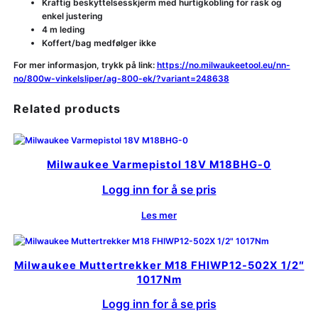
Kraftig beskyttelsesskjerm med hurtigkobling for rask og
enkel justering
4 m leding
Koffert/bag medfølger ikke
For mer informasjon, trykk på link:
https://no.milwaukeetool.eu/nn-
no/800w-vinkelsliper/ag-800-ek/?variant=248638
Related products
Milwaukee Varmepistol 18V M18BHG-0
Logg inn for å se pris
Les mer
Milwaukee Muttertrekker M18 FHIWP12-502X 1/2″
1017Nm
Logg inn for å se pris