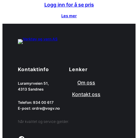
Logg inn for å se pris
Les mer
Kontaktinfo
Lenker
Om oss
Luramyrveien 51,
4313 Sandnes
Kontakt oss
Telefon: 934 00 617
E-post: ordre@vogv.no
Når kvalitet og service gjelder.