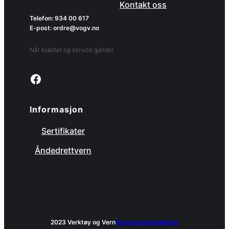
Kontakt oss
Telefon: 934 00 617
E-post: ordre@vogv.no
Når kvalitet og service gjelder.
Link to facebook page
Informasjon
Sertifikater
Åndedrettvern
2023 Verktøy og Vern
Personvernerklæring