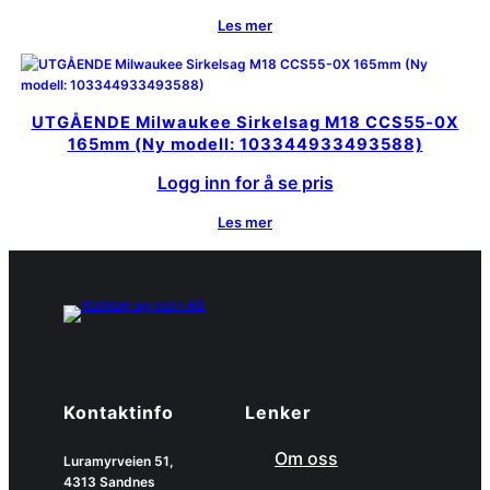
Les mer
UTGÅENDE Milwaukee Sirkelsag M18 CCS55-0X
165mm (Ny modell: 103344933493588)
Logg inn for å se pris
Les mer
Kontaktinfo
Lenker
Om oss
Luramyrveien 51,
4313 Sandnes