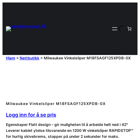
Hjem
>
Nettbutikk
>
Milwaukee Vinkelsliper M18FSAGF125XPDB-0X
Milwaukee Vinkelsliper M18FSAGF125XPDB-0X
Logg inn for å se pris
Egenskaper Flatt design – gir muligheten til å arbeide helt ned i 42°
Leverer kablet ytelse tilsvarende en 1200 W vinkelsliper RAPIDSTOP™
for hurtig skivebrems, stopper på under 2 sekunder for maks.