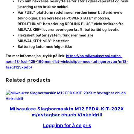
125 mm nøkkelløs beskyttelse for stor skjærekapasitet og rask
justering uten bruk av nøkkel
Vår FUEL™ plattform redefinerer verden innen batteridrevne
teknologier. Den børsteløse POWERSTATE™ motoren,
REDLITHIUM™ batteriet og REDLINK PLUS™ elektronikken fra
MILWAUKEE® leverer overlegen kraft, batteritid og levetid
Fleksibelt batterisystem: fungerer med alle
MILWAUKEE® M18™ batterier
Batteri og lader medfølger ikke
For mer informasjon, trykk på link:
https://no.milwaukeetool.eu/nn-
no/m18-fuel-125-160;mm-flat-vinkelsliper-med-tofingerbryter/m18-
fsagf125xpdb/
Related products
Milwaukee Slagbormaskin M12 FPDX-KIT-202X
m/avtagbar chuch Vinkeldrill
Logg inn for å se pris