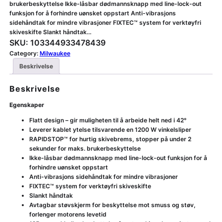
brukerbeskyttelse Ikke-låsbar dødmannsknapp med line-lock-out
funksjon for å forhindre uønsket oppstart Anti-vibrasjons
sidehåndtak for mindre vibrasjoner FIXTEC™ system for verktøyfri
skiveskifte Slankt håndtak…
SKU:
103344933478439
Category:
Milwaukee
Beskrivelse
Beskrivelse
Egenskaper
Flatt design – gir muligheten til å arbeide helt ned i 42°
Leverer kablet ytelse tilsvarende en 1200 W vinkelsliper
RAPIDSTOP™ for hurtig skivebrems, stopper på under 2
sekunder for maks. brukerbeskyttelse
Ikke-låsbar dødmannsknapp med line-lock-out funksjon for å
forhindre uønsket oppstart
Anti-vibrasjons sidehåndtak for mindre vibrasjoner
FIXTEC™ system for verktøyfri skiveskifte
Slankt håndtak
Avtagbar støvskjerm for beskyttelse mot smuss og støv,
forlenger motorens levetid