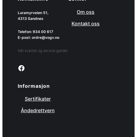
Om oss
Luramyrveien 51,
4313 Sandnes
Kontakt oss
Telefon: 934 00 617
E-post: ordre@vogv.no
Når kvalitet og service gjelder.
Link to facebook page
Informasjon
Sertifikater
Åndedrettvern