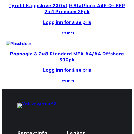
Tyrolit Kappskive 230×1,9 Stål/Inox A46 Q- BFP
2in1 Premium 25pk
Logg inn for å se pris
Les mer
Popnagle 3,2×8 Standard MFX A4/A4 Offshore
500pk
Logg inn for å se pris
Les mer
Kontaktinfo
Lenker