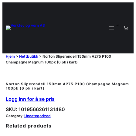
Hjem
>
Nettbutikk
>
Norton Sliperondell 150mm A275 P100
Champagne Magnum 100pk (6 pk i kart)
Norton Sliperondell 150mm A275 P100 Champagne Magnum
100pk (6 pk i kart)
Logg inn for å se pris
SKU:
1019566261131480
Category:
Uncategorized
Related products