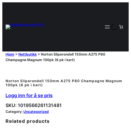
Hjem
>
Nettbutikk
>
Norton Sliperondell 150mm A275 P80
Champagne Magnum 100pk (6 pk i kart)
Norton Sliperondell 150mm A275 P80 Champagne Magnum
100pk (6 pk i kart)
Logg inn for å se pris
SKU:
1019566261131481
Category:
Uncategorized
Related products