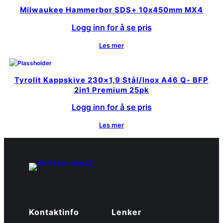
Milwaukee Hammerbor SDS+ 10x450mm MX4
Logg inn for å se pris
Les mer
Tyrolit Kappskive 230×1,9 Stål/Inox A46 Q- BFP
2in1 Premium 25pk
Logg inn for å se pris
Les mer
Kontaktinfo
Lenker