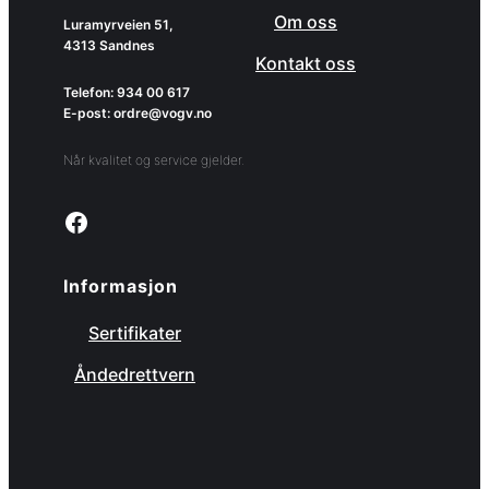
Om oss
Luramyrveien 51,
4313 Sandnes
Kontakt oss
Telefon: 934 00 617
E-post: ordre@vogv.no
Når kvalitet og service gjelder.
Link to facebook page
Informasjon
Sertifikater
Åndedrettvern