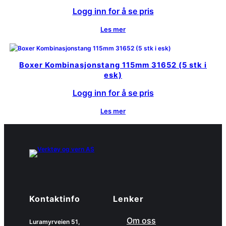
Logg inn for å se pris
Les mer
Boxer Kombinasjonstang 115mm 31652 (5 stk i
esk)
Logg inn for å se pris
Les mer
Kontaktinfo
Lenker
Om oss
Luramyrveien 51,