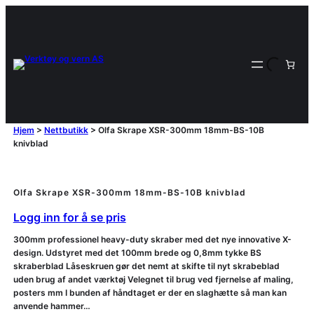
Hjem
>
Nettbutikk
>
Olfa Skrape XSR-300mm 18mm-BS-10B
knivblad
Olfa Skrape XSR-300mm 18mm-BS-10B knivblad
Logg inn for å se pris
300mm professionel heavy-duty skraber med det nye innovative X-
design. Udstyret med det 100mm brede og 0,8mm tykke BS
skraberblad Låseskruen gør det nemt at skifte til nyt skrabeblad
uden brug af andet værktøj Velegnet til brug ved fjernelse af maling,
posters mm I bunden af håndtaget er der en slaghætte så man kan
anvende hammer…