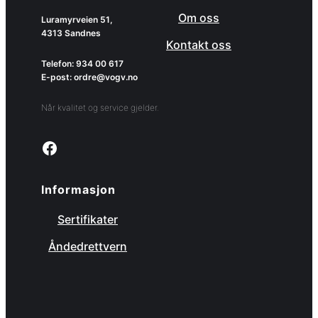
Om oss
Luramyrveien 51,
4313 Sandnes
Kontakt oss
Telefon: 934 00 617
E-post: ordre@vogv.no
Når kvalitet og service gjelder.
Link to facebook page
Informasjon
Sertifikater
Åndedrettvern