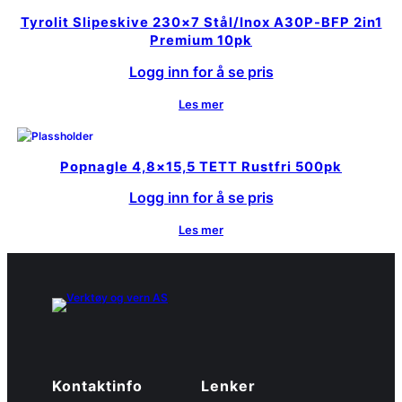
Tyrolit Slipeskive 230×7 Stål/Inox A30P-BFP 2in1
Premium 10pk
Logg inn for å se pris
Les mer
Popnagle 4,8×15,5 TETT Rustfri 500pk
Logg inn for å se pris
Les mer
Kontaktinfo
Lenker