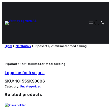
Hjem
>
Nettbutikk
>
Pipesett 1/2″ millimeter med sikring
Pipesett 1/2″ millimeter med sikring
Logg inn for å se pris
SKU:
10155SKS3006
Category:
Uncategorized
Related products