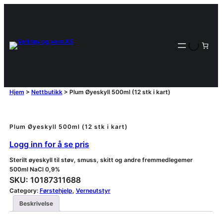
Hjem
>
Nettbutikk
>
Plum Øyeskyll 500ml (12 stk i kart)
Plum Øyeskyll 500ml (12 stk i kart)
Logg inn for å se pris
Sterilt øyeskyll til støv, smuss, skitt og andre fremmedlegemer
500ml NaCl 0,9%
SKU:
10187311688
Category:
Førstehjelp
, 
Verneutstyr
Beskrivelse