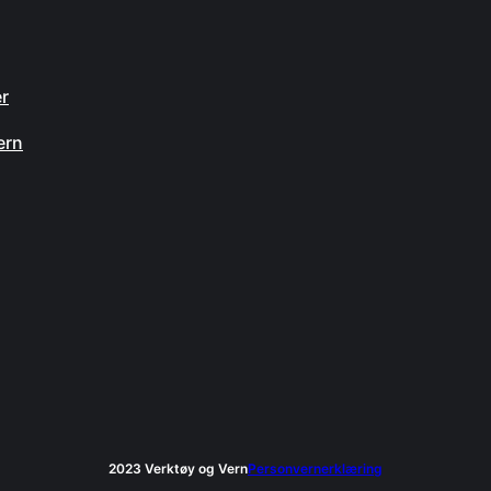
n
er
ern
2023 Verktøy og Vern
Personvernerklæring