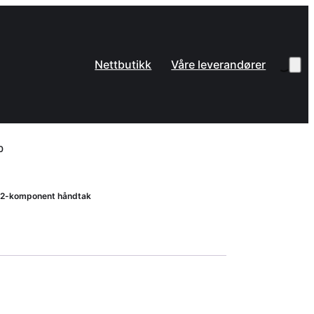
Nettbutikk
Våre leverandører
0
e, 2-komponent håndtak