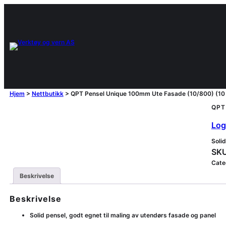
Hjem
>
Nettbutikk
>
QPT Pensel Unique 100mm Ute Fasade (10/800) (10 
QPT 
Logg
Soli
SKU
Cate
Beskrivelse
Beskrivelse
Solid pensel, godt egnet til maling av utendørs fasade og panel