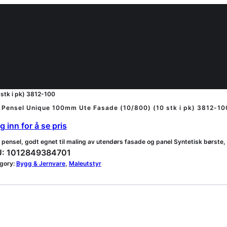
stk i pk) 3812-100
Pensel Unique 100mm Ute Fasade (10/800) (10 stk i pk) 3812-10
 inn for å se pris
d pensel, godt egnet til maling av utendørs fasade og panel Syntetisk børst
:
1012849384701
gory:
Bygg & Jernvare
, 
Maleutstyr