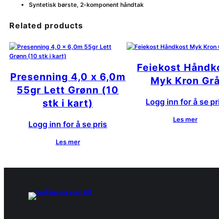
Syntetisk børste, 2-komponent håndtak
Related products
Feiekost Håndk
Presenning 4,0 x 6,0m
Myk Kron Gr
55gr Lett Grønn (10
Logg inn for å se pr
stk i kart)
Les mer
Logg inn for å se pris
Les mer