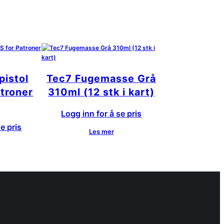
pistol
Tec7 Fugemasse Grå
troner
310ml (12 stk i kart)
Logg inn for å se pris
e pris
Les mer