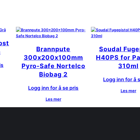
ost
Brannpute
Soudal Fuge
å
300x200x100mm
H40PS for Pa
is
Pyro-Safe Nortelco
310ml
Biobag 2
Logg inn for å s
Logg inn for å se pris
Les mer
Les mer