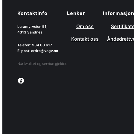
Kontaktinfo
Lenker
Informasjo
Om oss
Sertifikat
Luramyrveien 51,
4313 Sandnes
Kontakt oss
Åndedrettv
Telefon: 934 00 617
E-post: ordre@vogv.no
Når kvalitet og service gjelder.
Link to facebook page