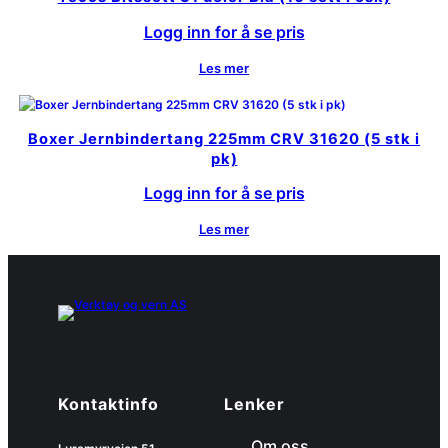
Logg inn for å se pris
Les mer
Boxer Jernbindertang 225mm CRV 31620 (5 stk i
pk)
Logg inn for å se pris
Les mer
Kontaktinfo
Lenker
Om oss