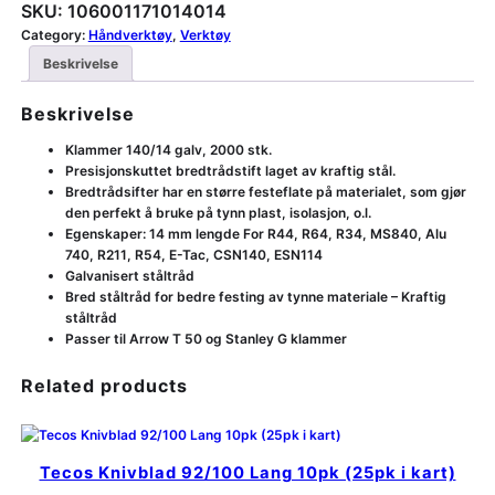
SKU:
106001171014014
Category:
Håndverktøy
, 
Verktøy
Beskrivelse
Beskrivelse
Klammer 140/14 galv, 2000 stk.
Presisjonskuttet bredtrådstift laget av kraftig stål.
Bredtrådsifter har en større festeflate på materialet, som gjør
den perfekt å bruke på tynn plast, isolasjon, o.l.
Egenskaper: 14 mm lengde For R44, R64, R34, MS840, Alu
740, R211, R54, E-Tac, CSN140, ESN114
Galvanisert ståltråd
Bred ståltråd for bedre festing av tynne materiale – Kraftig
ståltråd
Passer til Arrow T 50 og Stanley G klammer
Related products
Tecos Knivblad 92/100 Lang 10pk (25pk i kart)