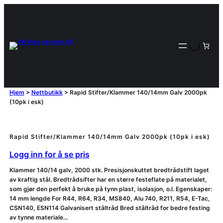
Hjem
>
Nettbutikk
>
Rapid Stifter/Klammer 140/14mm Galv 2000pk
(10pk i esk)
Rapid Stifter/Klammer 140/14mm Galv 2000pk (10pk i esk)
Logg inn for å se pris
Klammer 140/14 galv, 2000 stk. Presisjonskuttet bredtrådstift laget
av kraftig stål. Bredtrådsifter har en større festeflate på materialet,
som gjør den perfekt å bruke på tynn plast, isolasjon, o.l. Egenskaper:
14 mm lengde For R44, R64, R34, MS840, Alu 740, R211, R54, E-Tac,
CSN140, ESN114 Galvanisert ståltråd Bred ståltråd for bedre festing
av tynne materiale…