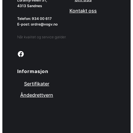
Luramyrveien 51,
4313 Sandnes
Kontakt oss
Telefon: 934 00 617
E-post: ordre@vogv.no
Når kvalitet og service gjelder.
Link to facebook page
Informasjon
Sertifikater
Åndedrettvern