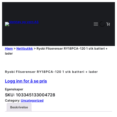
Hjem
>
Nettbutikk
>
Ryobi Fliserenser RY18PCA-120 1 stk batteri +
lader
Ryobi Fliserenser RY18PCA-120 1 stk batteri + lader
Logg inn for å se pris
Egenskaper
SKU:
103345133004728
Category:
Uncategorized
Beskrivelse