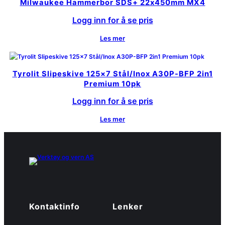
Milwaukee Hammerbor SDS+ 22x450mm MX4
Logg inn for å se pris
Les mer
Tyrolit Slipeskive 125×7 Stål/Inox A30P-BFP 2in1
Premium 10pk
Logg inn for å se pris
Les mer
Kontaktinfo
Lenker