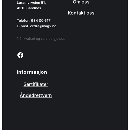
Om oss
Luramyrveien 51,
4313 Sandnes
Kontakt oss
Telefon: 934 00 617
E-post: ordre@vogv.no
Når kvalitet og service gjelder.
Link to facebook page
Informasjon
Sertifikater
Åndedrettvern