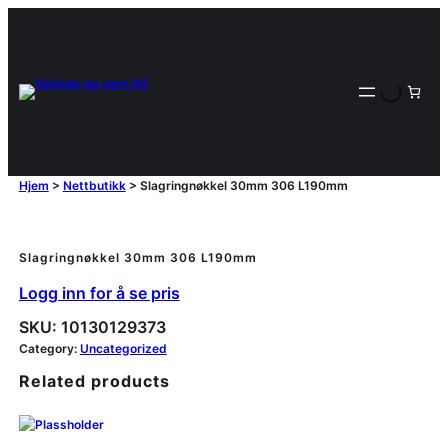
Hjem
>
Nettbutikk
>
Slagringnøkkel 30mm 306 L190mm
Slagringnøkkel 30mm 306 L190mm
Logg inn for å se pris
SKU:
10130129373
Category:
Uncategorized
Related products