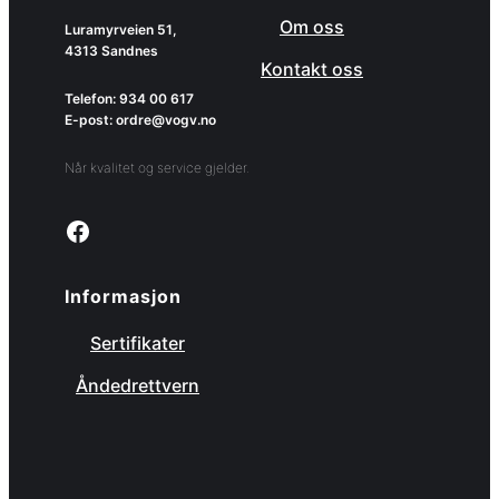
Om oss
Luramyrveien 51,
4313 Sandnes
Kontakt oss
Telefon: 934 00 617
E-post: ordre@vogv.no
Når kvalitet og service gjelder.
Link to facebook page
Informasjon
Sertifikater
Åndedrettvern