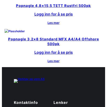
Popnagle 4,8×15,5 TETT Rustfri 500pk
Logg inn for å se pris
Les mer
Popnagle 3,2×8 Standard MFX A4/A4 Offshore
500pk
Logg inn for å se pris
Les mer
Kontaktinfo
Lenker