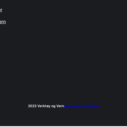
er
ern
2023 Verktøy og Vern
Personvernerklæring