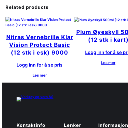
Related products
Plum Øyeskyll 5
Nitras Vernebrille Klar
(12 stk i kart
Vision Protect Basic
(12 stk i esk) 9000
Logg inn for å se pr
Les mer
Logg inn for å se pris
Les mer
Kontaktinfo
Lenker
Informasjo