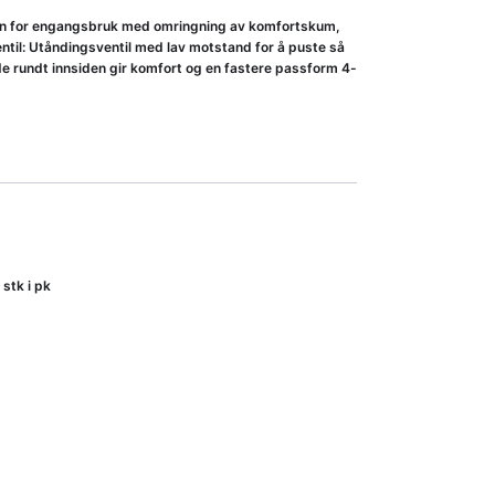
for engangsbruk med omringning av komfortskum,
entil: Utåndingsventil med lav motstand for å puste så
 rundt innsiden gir komfort og en fastere passform 4-
stk i pk