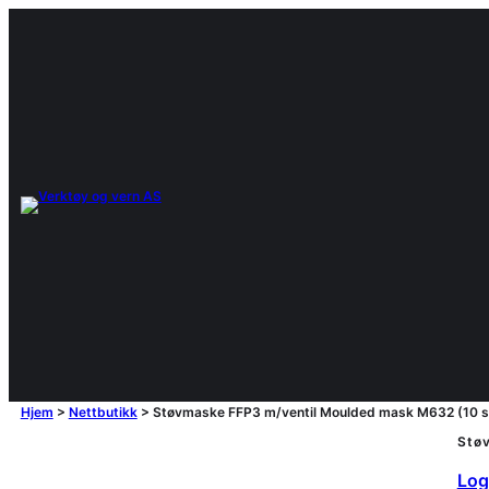
Hjem
>
Nettbutikk
>
Støvmaske FFP3 m/ventil Moulded mask M632 (10 st
Stø
Logg