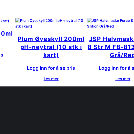
00ml
Plum Øyeskyll 200ml
JSP Halvmask
)
pH-nøytral (10 stk i
8 Str M F8-813
kart)
Grå/Rø
is
Logg inn for å se pris
Logg inn for å s
Les mer
Les mer
n