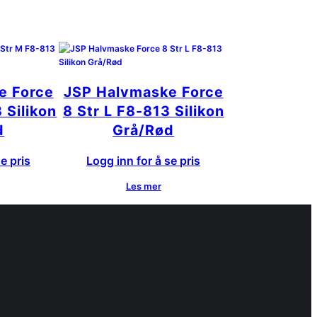
e Force
JSP Halvmaske Force
 Silikon
8 Str L F8-813 Silikon
d
Grå/Rød
e pris
Logg inn for å se pris
Les mer