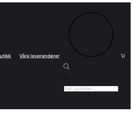
utikk
Våre leverandører
Products
search