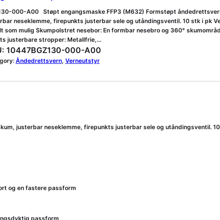
30-000-A00 Støpt engangsmaske FFP3 (M632) Formstøpt åndedrettsvern 
rbar neseklemme, firepunkts justerbar sele og utåndingsventil. 10 stk i pk V
lt som mulig Skumpolstret nesebor: En formbar nesebro og 360° skumområde
ts justerbare stropper: Metallfrie,…
:
10447BGZ130-000-A00
gory:
Åndedrettsvern
, 
Verneutstyr
, justerbar neseklemme, firepunkts justerbar sele og utåndingsventil. 10 
rt og en fastere passform
ningsdyktig passform