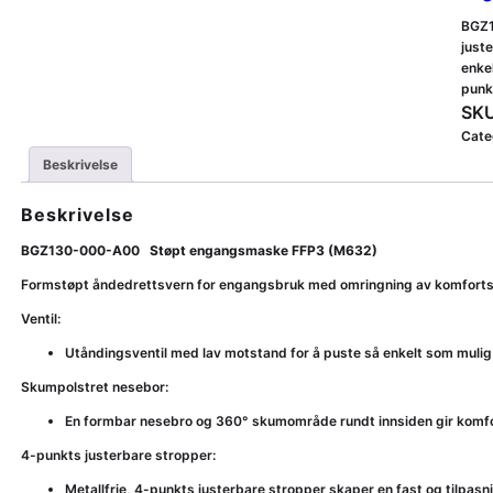
BGZ1
juste
enke
punk
SKU
Cate
Beskrivelse
Beskrivelse
BGZ130-000-A00 Støpt engangsmaske FFP3 (M632)
Formstøpt åndedrettsvern for engangsbruk med omringning av komfortskum
Ventil:
Utåndingsventil med lav motstand for å puste så enkelt som mulig
Skumpolstret nesebor:
En formbar nesebro og 360° skumområde rundt innsiden gir komfo
4-punkts justerbare stropper:
Metallfrie, 4-punkts justerbare stropper skaper en fast og tilpas