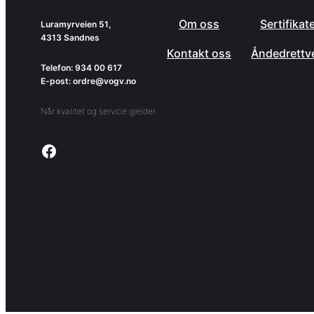
Om oss
Sertifikat
Luramyrveien 51,
4313 Sandnes
Kontakt oss
Åndedrettv
Telefon: 934 00 617
E-post: ordre@vogv.no
Når kvalitet og service gjelder.
Link to facebook page