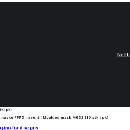
Nettb
k i pk)
vmaske FFP3 m/ventil Moulded mask M632 (10 stk i pk)
 inn for å se pris