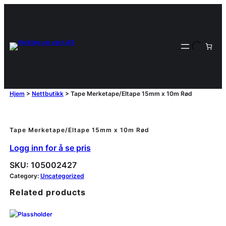
Hjem
>
Nettbutikk
>
Tape Merketape/Eltape 15mm x 10m Rød
Tape Merketape/Eltape 15mm x 10m Rød
Logg inn for å se pris
SKU:
105002427
Category:
Uncategorized
Related products