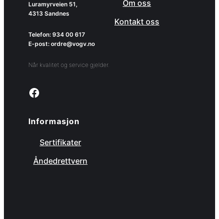
Om oss
Luramyrveien 51,
4313 Sandnes
Kontakt oss
Telefon: 934 00 617
E-post: ordre@vogv.no
Når kvalitet og service gjelder.
Link to facebook page
Informasjon
Sertifikater
Åndedrettvern