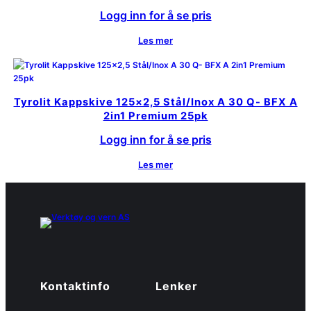
Logg inn for å se pris
Les mer
Tyrolit Kappskive 125×2,5 Stål/Inox A 30 Q- BFX A
2in1 Premium 25pk
Logg inn for å se pris
Les mer
Kontaktinfo
Lenker