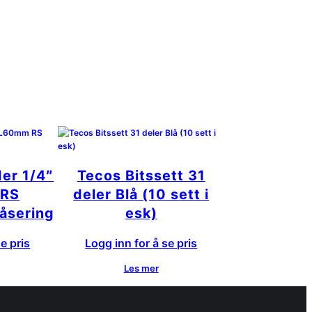
der 1/4″
Tecos Bitssett 31
 RS
deler Blå (10 sett i
åsering
esk)
e pris
Logg inn for å se pris
Les mer