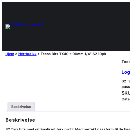
Hjem
>
Nettbutikk
>
Tecos Bits TX40 x 90mm 1/4″ S2 10pk
Tec
Logg
S2 To
pass
SKU
Cate
Beskrivelse
Beskrivelse
S2 Torx bits med optimalisert torx profil. Med perfekt passform til de fle