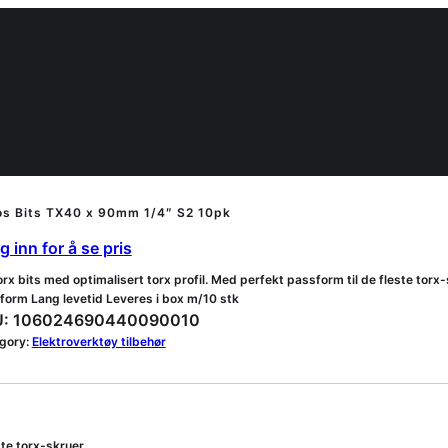
os Bits TX40 x 90mm 1/4″ S2 10pk
 inn for å se pris
rx bits med optimalisert torx profil. Med perfekt passform til de fleste torx-
form Lang levetid Leveres i box m/10 stk
:
106024690440090010
gory:
Elektroverktøy tilbehør
ste torx-skruer