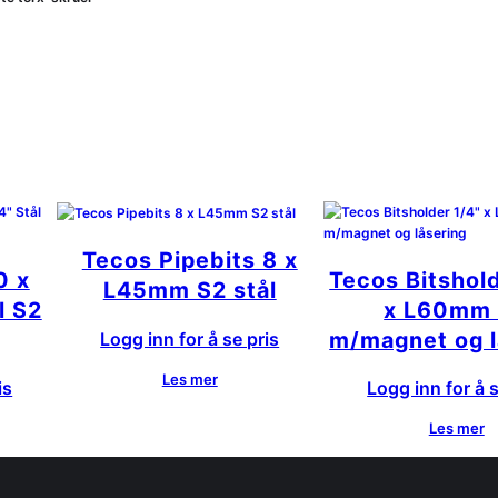
Tecos Pipebits 8 x
0 x
Tecos Bitshol
L45mm S2 stål
l S2
x L60mm
m/magnet og l
Logg inn for å se pris
Les mer
is
Logg inn for å s
Les mer